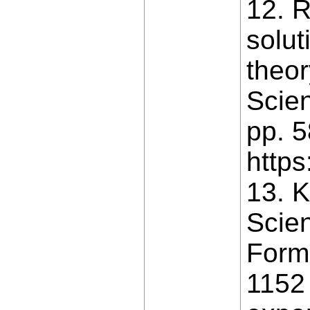
12. R
solut
theor
Scien
pp. 5
https
13. K
Scien
Form
1152 