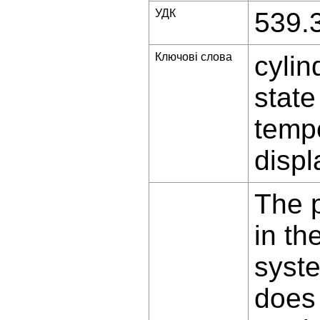
УДК
539.
Ключові слова
cylin
state
temp
disp
The 
in th
syst
does 