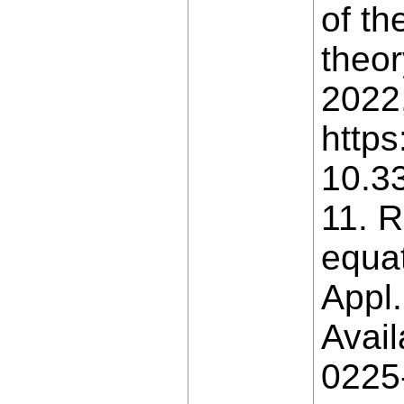
of th
theor
2022,
https
10.3
11. R
equat
Appl.
Avail
0225