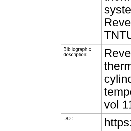
syste
Reven
TNTU
Bibliographic
Reven
description:
therm
cylin
tempe
vol 1
DOI:
https