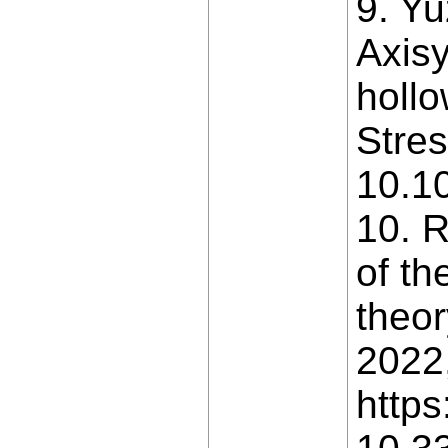
9. Yu
Axisy
hollo
Stres
10.1
10. R
of th
theor
2022,
https