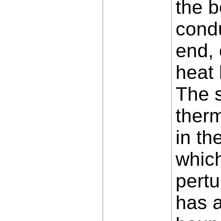
the 
condu
end, 
heat 
The s
therm
in th
which
pertu
has a