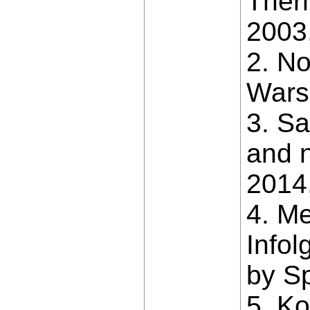
Therm
2003,
2. No
Wars
3. Sa
and 
2014,
4. M
Infol
by S
5. Ko