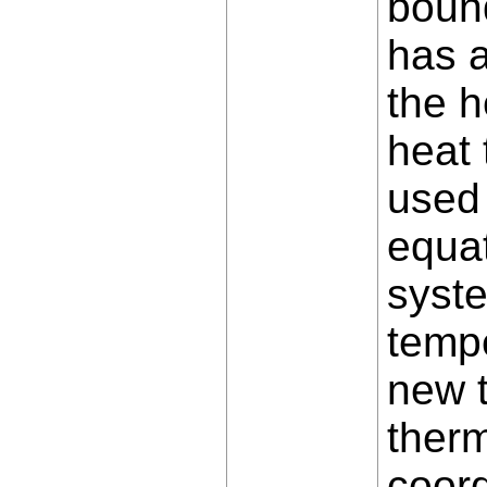
boun
has a
the h
heat
used 
equat
syste
temp
new t
therm
coor