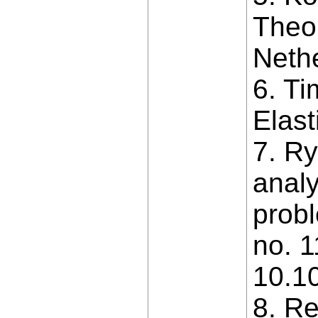
Theor
Nethe
6. Ti
Elast
7. Ry
analy
probl
no. 1
10.1
8. Re