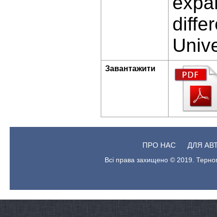
expa
diffe
Unive
Завантажити
ПРО НАС
ДЛЯ АВ
Всі права захищено © 2019. Терноп