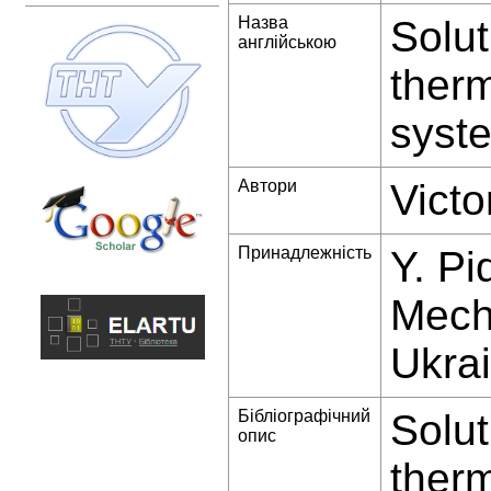
Назва
Solut
англійською
therm
syst
Автори
Vict
Принадлежність
Y. Pi
Mech
Ukrai
Бібліографічний
Solut
опис
therm