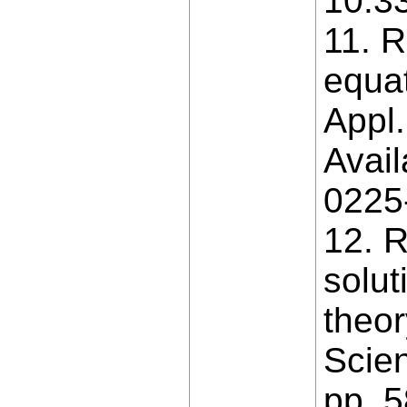
10.3
11. R
equat
Appl.
Avail
0225
12. R
solut
theor
Scien
pp. 5