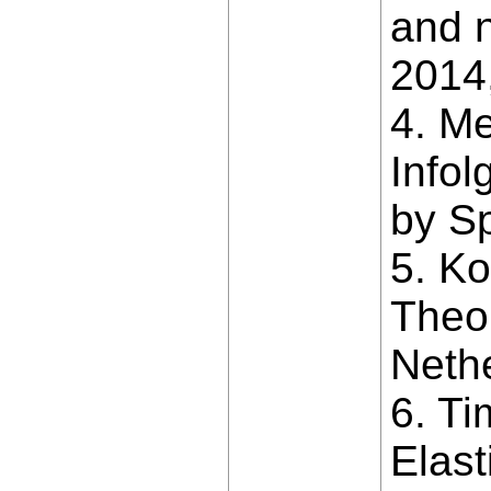
and 
2014,
4. M
Infol
by S
5. Ko
Theor
Nethe
6. Ti
Elast