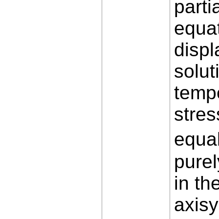
parti
equat
displ
solut
tempe
stres
equal
pure
in th
axis