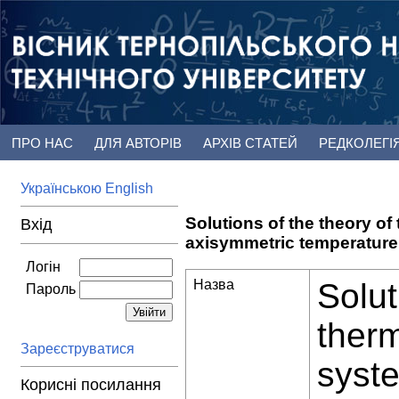
ПРО НАС
ДЛЯ АВТОРІВ
АРХІВ СТАТЕЙ
РЕДКОЛЕГІ
Українською
English
Solutions of the theory of
Вхід
axisymmetric temperature
Логін
Назва
Solut
Пароль
therm
Зареєструватися
syst
Корисні посилання