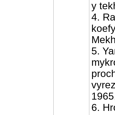
y tek
4. Ra
koefy
Mekha
5. Ya
mykr
proc
vyre
1965,
6. H