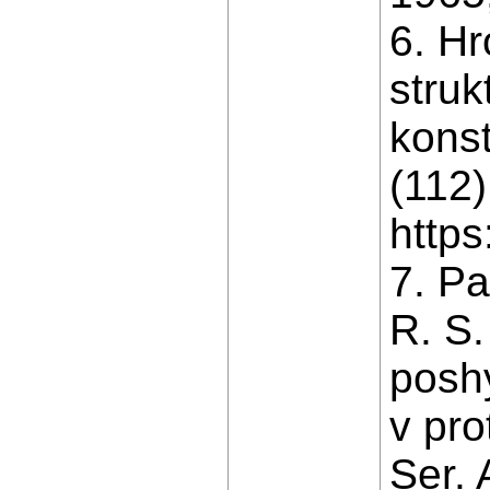
6. H
struk
konst
(112)
https
7. Pa
R. S.
poshy
v pro
Ser. 