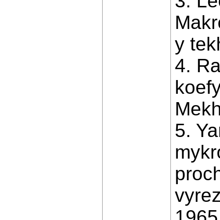
3. L
Makro
y tek
4. Ra
koefy
Mekha
5. Ya
mykr
proc
vyre
1965,