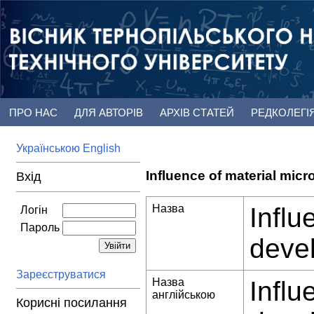
ПРО НАС
ДЛЯ АВТОРІВ
АРХІВ СТАТЕЙ
РЕДКОЛЕГІ
Українською
English
Influence of material mic
Вхід
Назва
Influ
Логін
Пароль
deve
Зареєструватися
Назва
Influ
англійською
Корисні посилання