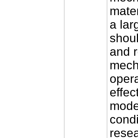
mater
a lar
shoul
and r
mecha
opera
effec
mode
condi
resea