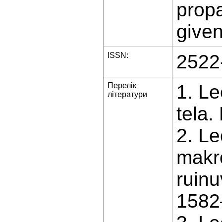
propa
given
ISSN:
2522
Перелік
1. L
літератури
tela.
2. L
makr
ruinu
1582