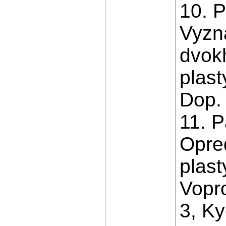
10. P
Vyzn
dvok
plast
Dop.
11. P
Opred
plast
Vopr
3, K