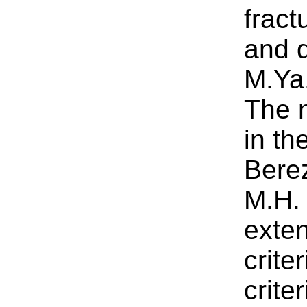
fract
and q
M.Ya
The m
in th
Berez
M.H. 
exte
crite
crite