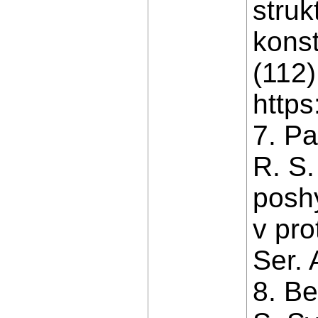
struk
konst
(112)
https
7. Pa
R. S.
poshy
v pro
Ser. 
8. Be