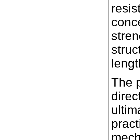
resis
conce
stren
struc
lengt
The p
direc
ultim
pract
mecha