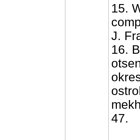
15. W
compl
J. Fr
16. B
otsen
okre
ostr
mekha
47.