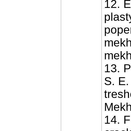
12. E
plast
poper
mekh
mekha
13. P
S. E.
tresh
Mekha
14. F