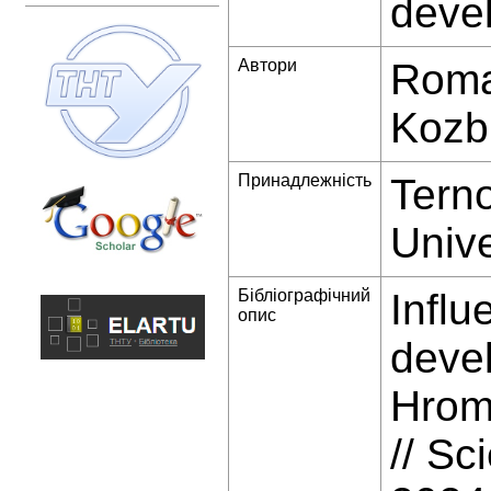
deve
Автори
Roma
Kozb
Принадлежність
Terno
Unive
Бібліографічний
Influ
опис
deve
Hrom
// Sc