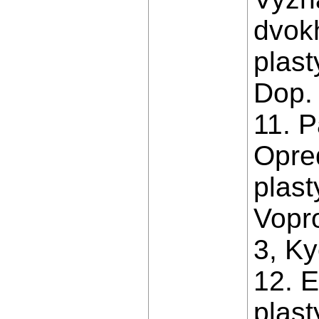
dvok
plast
Dop.
11. P
Opred
plast
Vopr
3, K
12. E
plast