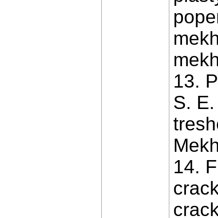
poper
mekh
mekha
13. P
S. E.
tresh
Mekha
14. F
crack
crack