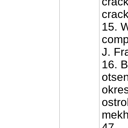
crack
crack
15. W
compl
J. Fr
16. B
otsen
okre
ostr
mekha
47.