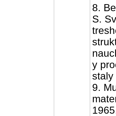
8. Be
S. Sv
tres
struk
nauc
y pr
staly
9. M
mate
1965,