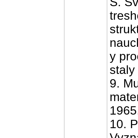
S. Sv
tres
struk
nauc
y pr
staly
9. M
mate
1965,
10. P
Vyzn