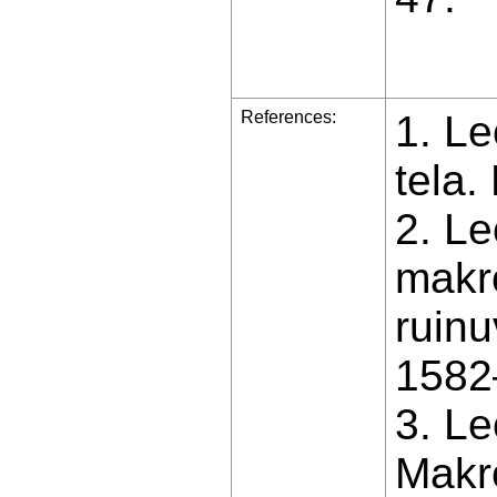
References:
1. L
tela.
2. L
makr
ruinu
1582
3. L
Makro