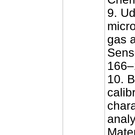
9. Ud
micro
gas a
Senso
166–
10. B
calib
chara
analy
Mater