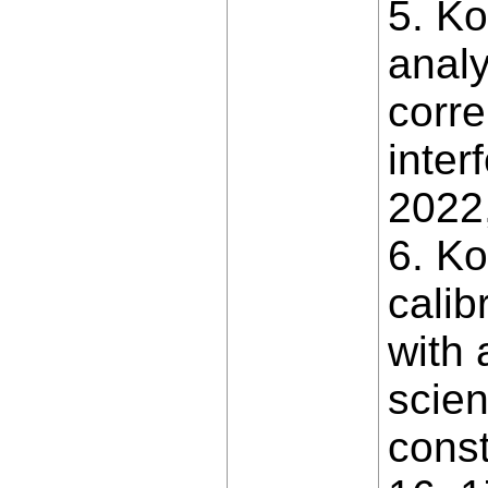
5. Ko
analy
corre
inter
2022,
6. Ko
calib
with 
scien
const