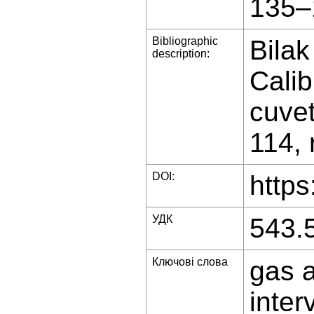
135–
Bibliographic
Bilak
description:
Calib
cuvet
114, 
DOI:
https
УДК
543.
Ключові слова
gas a
inter