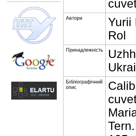
cuvet
Автори
Yurii
Rol
Принадлежність
Uzhho
Ukra
Бібліографічний
Calib
опис
cuvet
Maria
Tern