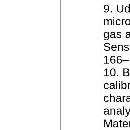
9. Ud
micro
gas a
Senso
166–
10. B
calib
chara
analy
Mater