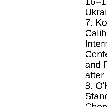
16–17
Ukrai
7. Ko
Calib
Inter
Confe
and 
after
8. O'
Stand
Chem