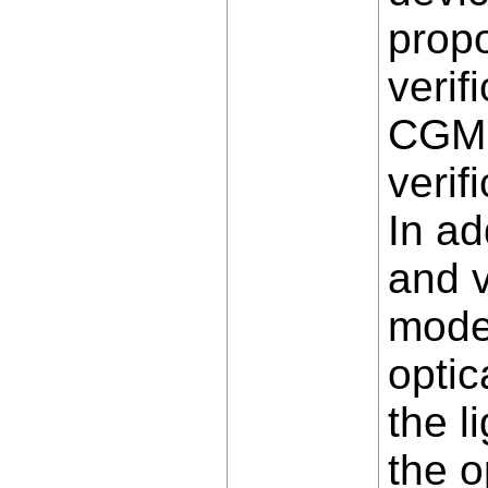
propo
verif
CGM, 
verif
In ad
and v
mode 
optic
the l
the o