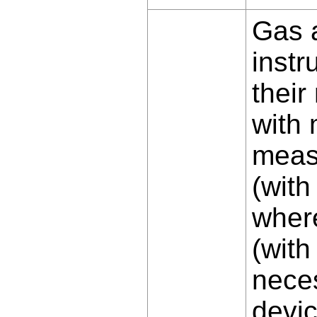
Gas 
instr
their
with 
meas
(with
where
(with
neces
devic