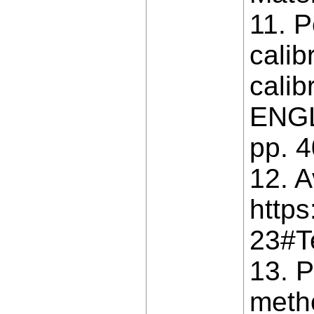
11. P
calib
calib
ENGL
pp. 
12. A
http
23#T
13. P
metho