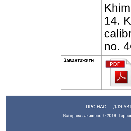
Khimi
14. K
calib
no. 4
Завантажити
ПРО НАС
ДЛЯ АВ
Всі права захищено © 2019. Терноп