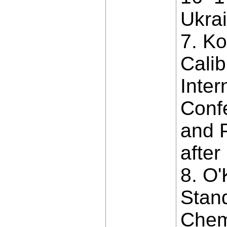
Ukrai
7. Ko
Calib
Inter
Confe
and 
after
8. O'
Stand
Chem