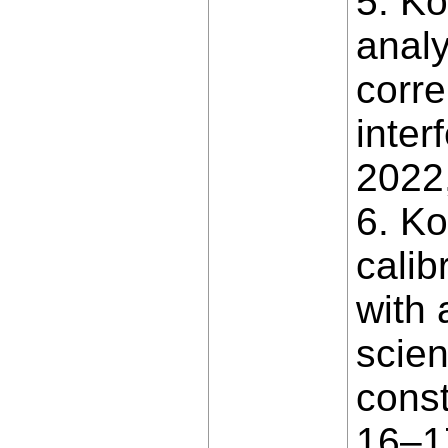
5. Ko
analy
corre
inter
2022,
6. Ko
calib
with 
scien
const
16–17