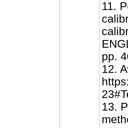
11. P
calib
calib
ENGL
pp. 
12. A
http
23#T
13. P
metho