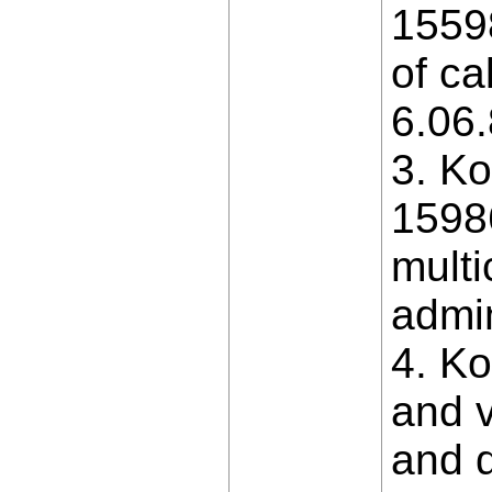
1559
of ca
6.06.
3. Ko
1598
multi
admini
4. Ko
and v
and d