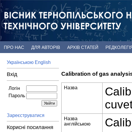
ПРО НАС
ДЛЯ АВТОРІВ
АРХІВ СТАТЕЙ
РЕДКОЛЕГІ
Українською
English
Calibration of gas analysi
Вхід
Назва
Calib
Логін
Пароль
cuvet
Зареєструватися
Назва
Calib
англійською
Корисні посилання