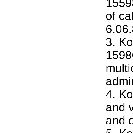
1559
of ca
6.06.
3. Ko
1598
multi
admini
4. Ko
and v
and d