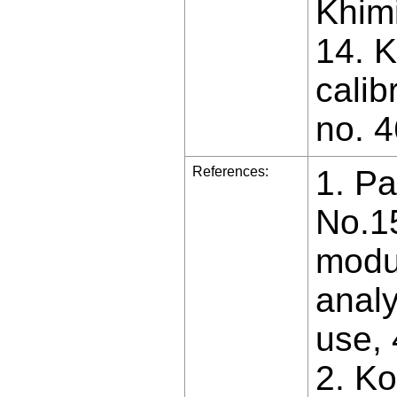
Khimi
14. K
calib
no. 4
References:
1. Pa
No.1
modul
analy
use, 4
2. Ko