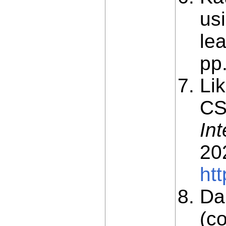
us
le
рр
Lik
CS
In
20
ht
Da
(c