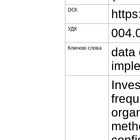
DOI:
https
УДК
004.
Ключові слова
data 
imple
Inves
frequ
organ
metho
confi