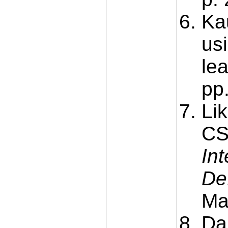
Kau
us
le
рр
Lik
CS
In
De
Ma
Da