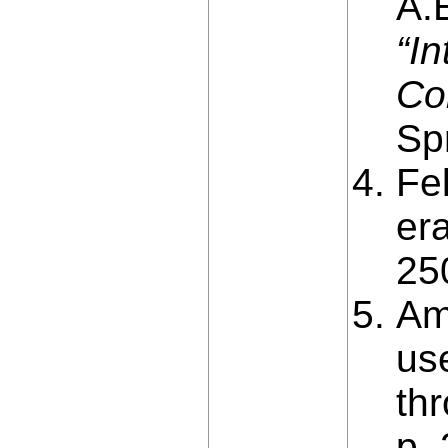
A.
“I
Co
Sp
Fe
er
25
Am
us
th
р.