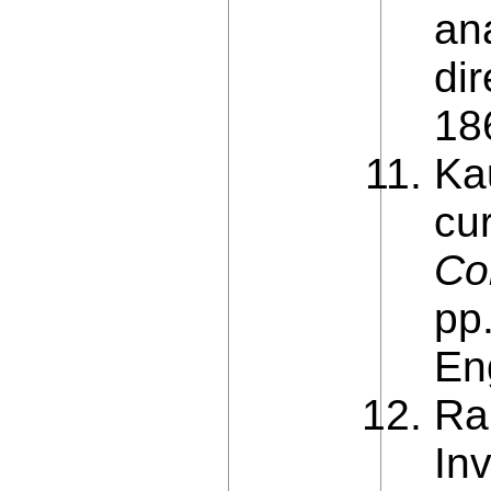
ana
di
18
Ka
cu
Co
pp.
En
Ra
In