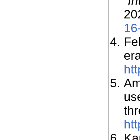
“I
20
16
Fe
er
ht
Am
us
th
ht
Kau