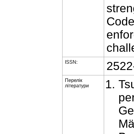
stren
Code 
enfor
chall
ISSN:
2522
Перелік
Ts
літератури
pe
Geo
Mä