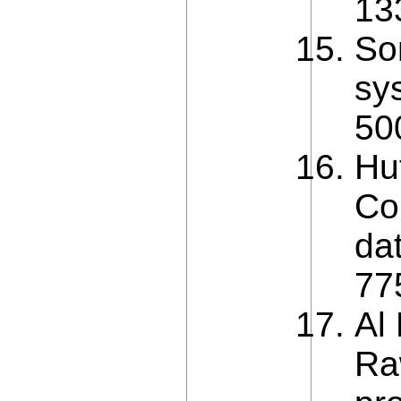
13
Son
sys
50
Hu
Con
da
77
Al
Ra