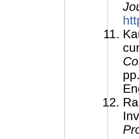
Jo
ht
Ka
cu
Co
pp.
En
Ra
In
Pr