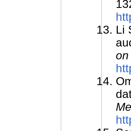
13
ht
Li
au
on
ht
Om
da
Me
ht