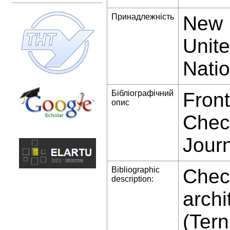
Принадлежність
New 
Unite
Natio
Бібліографічний
Front
опис
Chech
Jour
Bibliographic
Chech
description:
archi
(Tern