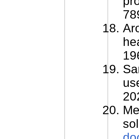
pr
78
Aro
he
19
Sa
us
20
Me
so
do