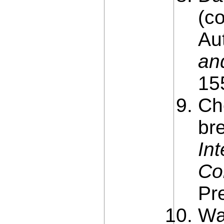
(c
Au
an
15
Ch
br
In
Co
Pr
Wa