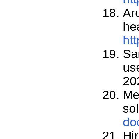
Aro
he
ht
Sa
us
20
Me
so
do
Hi