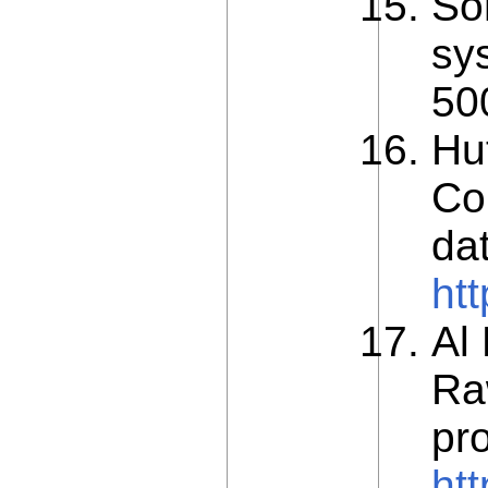
Son
sys
50
Hu
Con
da
htt
Al
Ra
pr
ht