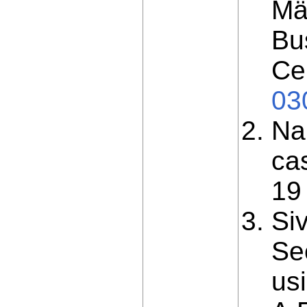
Mä
Bus
Ce
03
Na
ca
19
Si
Se
us