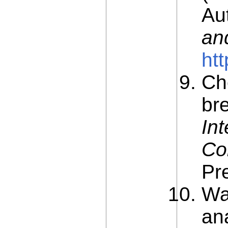
Au
an
htt
Ch
br
In
Co
Pr
Wa
ana