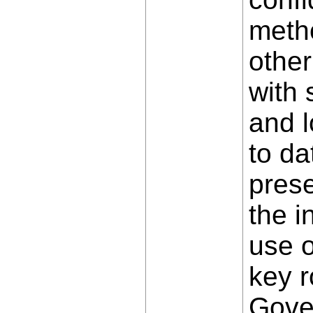
metho
other
with 
and l
to da
prese
the i
use o
key r
Gove