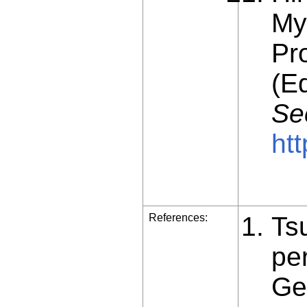
My
Pr
(E
Se
ht
References:
Ts
pe
Geo