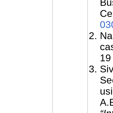
Bus
Ce
03
Na
ca
19
Si
Se
us
A.