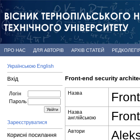
ПРО НАС
ДЛЯ АВТОРІВ
АРХІВ СТАТЕЙ
РЕДКОЛЕГІ
Українською
English
Front-end security archite
Вхід
Назва
Front
Логін
Пароль
Назва
Front
англійською
Зареєструватися
Автори
Aleks
Корисні посилання