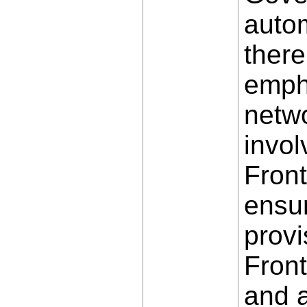
autom
there
empha
netwo
invol
Front
ensur
provi
Front
and a