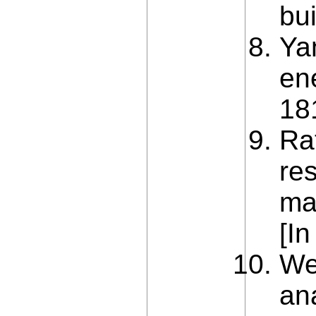
bu
Yan
en
18
Ra
re
mat
[In
Wei
an