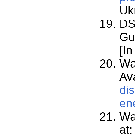
Ukr
DS
Gu
[In
Wa
Av
di
en
Wa
at