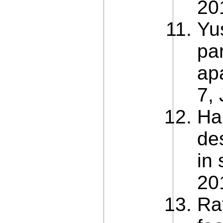
20
Yus
pa
ap
7,
Ha
de
in
20
Ra