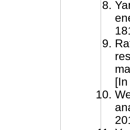
Yan
en
18
Ra
re
mat
[In
Wei
an
20