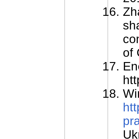
Zh
sh
com
of
En
htt
Wi
htt
pr
Ukr