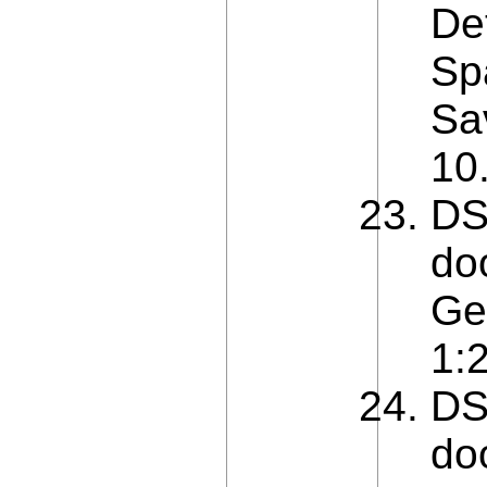
De
Sp
Sa
10
DS
doo
Ge
1:
DS
doo