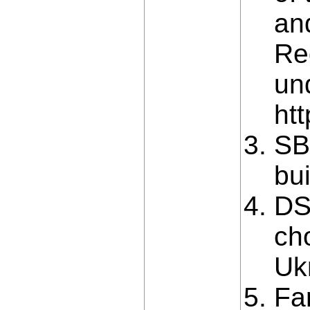
an
Reg
un
ht
SB
bui
DS
cho
Ukr
Fa