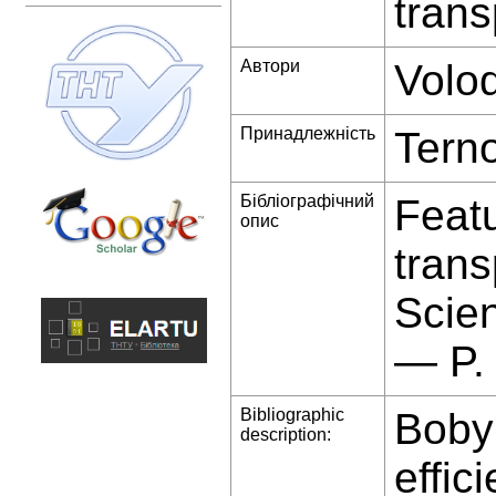
trans
Автори
Volo
Принадлежність
Terno
Бібліографічний
Featu
опис
trans
Scien
— P.
Bibliographic
Bobyk
description:
effic