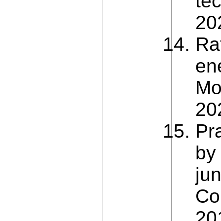
tec
20
Ra
ene
Mo
202
Pr
by 
ju
Co
201