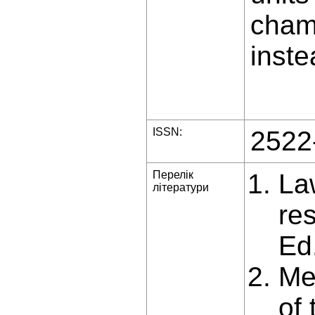
chamb
inste
ISSN:
2522
Перелік
La
літератури
re
Ed
Me
of