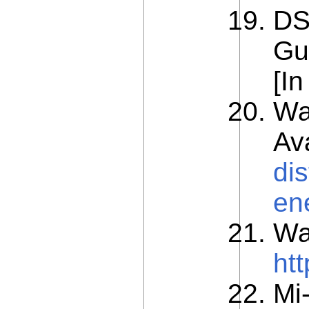
DS
Gu
[In
Wa
Av
di
en
Wa
ht
Mi