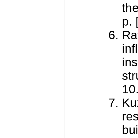
the
p. 
Rat
inf
ins
str
10
Ku
re
bu