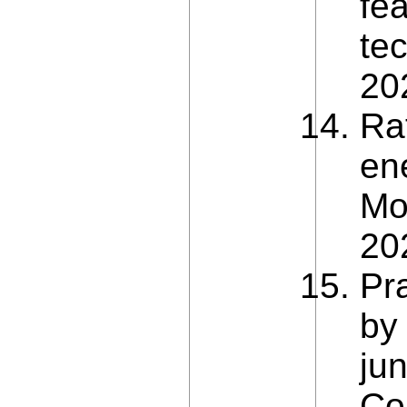
fea
tec
20
Ra
ene
Mo
202
Pr
by 
ju
Co