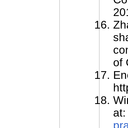
201
Zh
sh
com
of
En
htt
Wi
at
pr