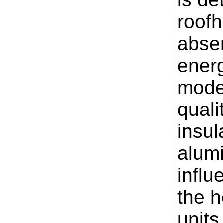
roofh
absen
energ
moder
quali
insul
alumi
influ
the h
units