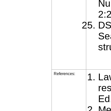
Nu
2:
DS
Se
str
References:
La
re
Ed
Me