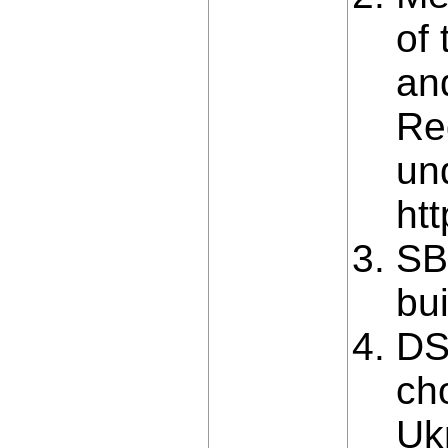
of
an
Reg
un
ht
SB
bui
DS
cho
Ukr