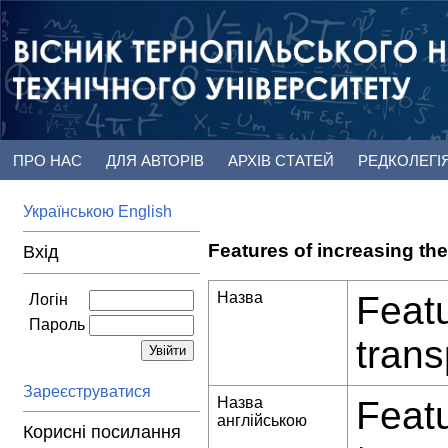
ПРО НАС
ДЛЯ АВТОРІВ
АРХІВ СТАТЕЙ
РЕДКОЛЕГІ
Українською
English
Features of increasing the
Вхід
Назва
Featu
Логін
Пароль
trans
Зареєструватися
Назва
Featu
англійською
Корисні посилання