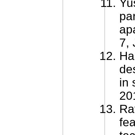
Yus
pa
ap
7,
Ha
de
in
20
Ra
fea