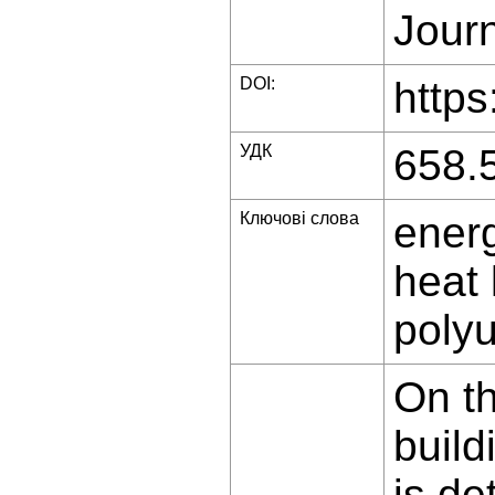
Journ
DOI:
https
УДК
658.5
Ключові слова
energ
heat 
polyu
On th
build
is de