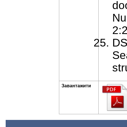
doo
Nu
2:
DS
Se
str
Завантажити