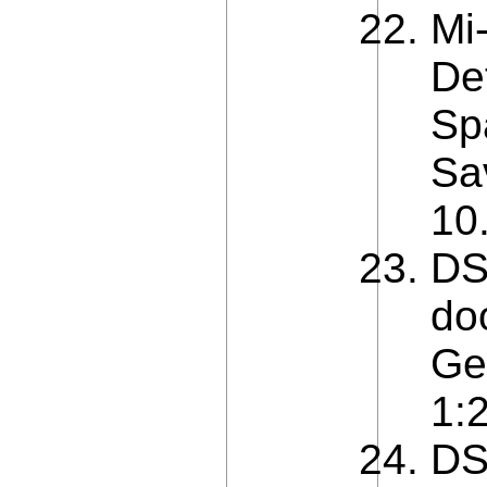
Mi
De
Sp
Sa
10
DS
doo
Ge
1:
DS