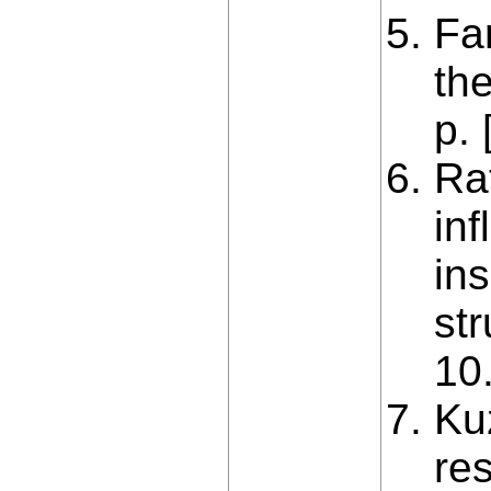
Fa
the
p. 
Rat
inf
ins
str
10
Ku
re