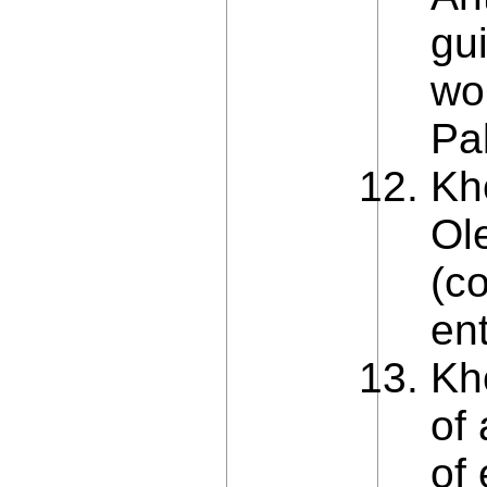
gu
wor
Pal
Kh
Ol
(co
en
Kh
of 
of