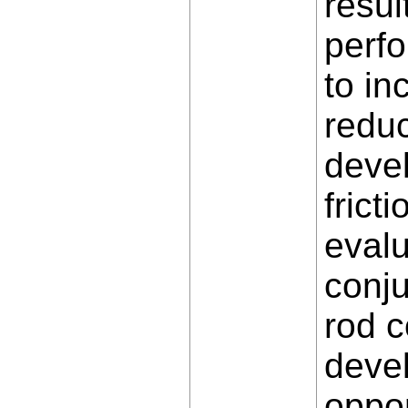
resul
perfo
to in
reduc
devel
frict
evalu
conju
rod c
devel
oppor