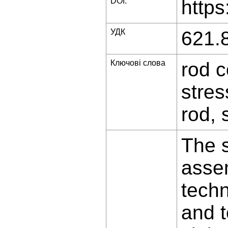
DOI:
https
УДК
621.
Ключові слова
rod c
stres
rod, 
The s
asse
techn
and t