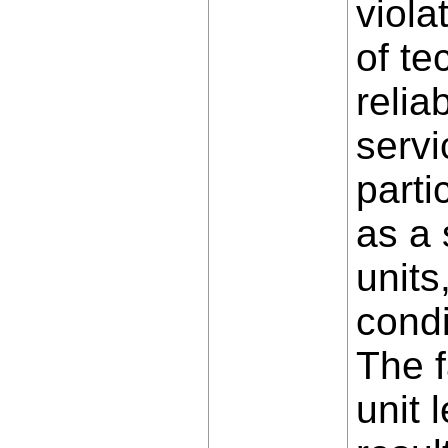
viola
of te
relia
servi
parti
as a 
units
condi
The f
unit 