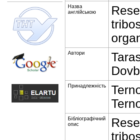
Назва
Resea
англійською
tribo
organ
Автори
Tara
Dovb
Принадлежність
Terno
Terno
Бібліографічний
Resea
опис
tribo