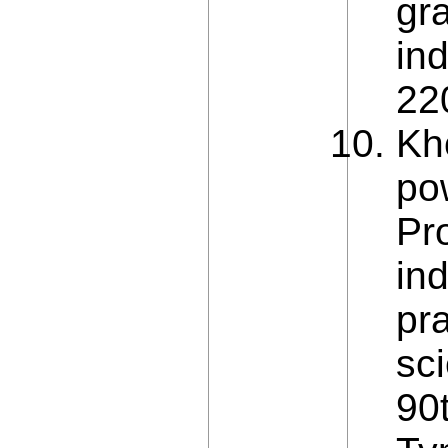
gr
in
22
Kho
po
Pr
in
pra
sc
90t