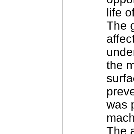
life 
The g
affec
unde
the m
surfa
preve
was p
machi
The a