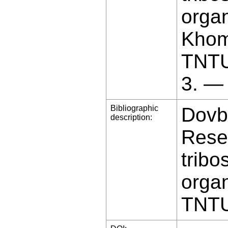
organ
Khomy
TNTU
3. —
Bibliographic
Dovb
description:
Resea
tribo
organ
TNTU 