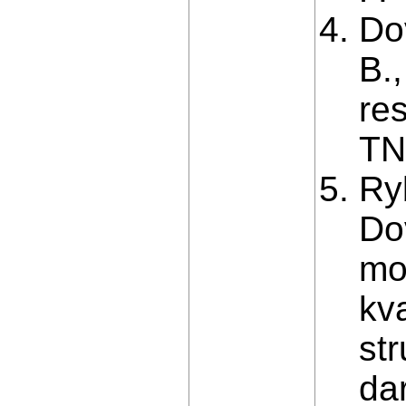
Do
B.
res
TNT
Ryb
Dov
mo
kv
st
da