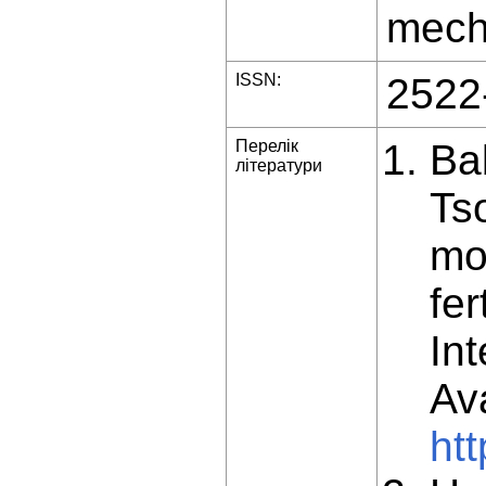
mech
ISSN:
2522
Перелік
Ba
літератури
Ts
mo
fer
Int
Ava
htt