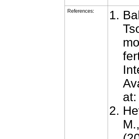
References:
Ba
Ts
mo
fer
Int
Av
at
He
M.,
(2