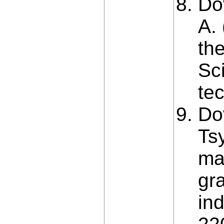
Do
A.
the
Sci
tec
Do
Ts
mat
gr
in