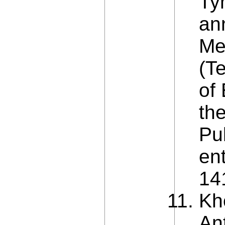
Ty
an
Me
(T
of
the
Pul
en
14
Kh
An