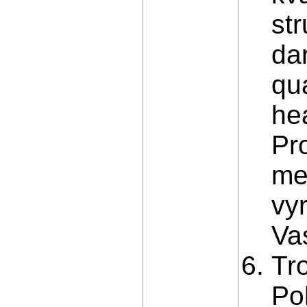
st
da
qua
hea
Pr
me
vy
Va
Tr
Po