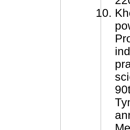
22
Kho
po
Pr
in
pra
sc
90t
Ty
an
Me