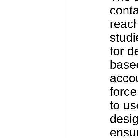
conta
reach
studi
for d
based
accou
force
to us
desig
ensur