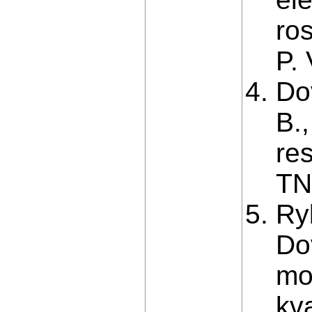
ro
P.
Do
B.
res
TNT
Ryb
Dov
mo
kv