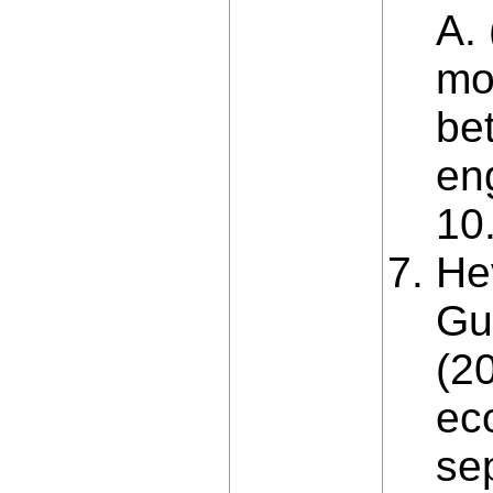
A.
mo
be
eng
10
He
Gu
(2
ec
se