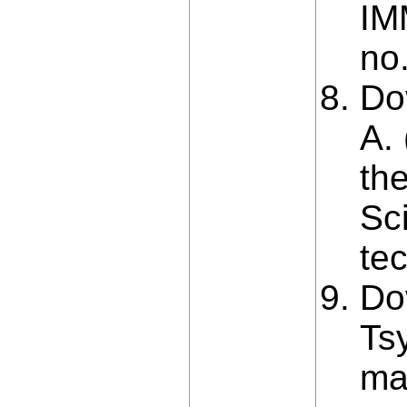
IM
no
Do
A.
the
Sci
tec
Do
Ts
mat