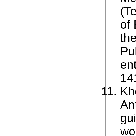
(T
of
the
Pul
en
14
Kh
An
gu
wor