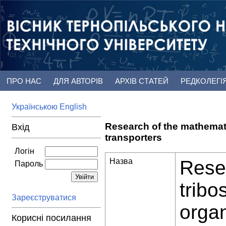
ПРО НАС
ДЛЯ АВТОРІВ
АРХІВ СТАТЕЙ
РЕДКОЛЕГІ
Українською
English
Research of the mathemati
Вхід
transporters
Логін
Назва
Resea
Пароль
tribo
Зареєструватися
organ
Корисні посилання