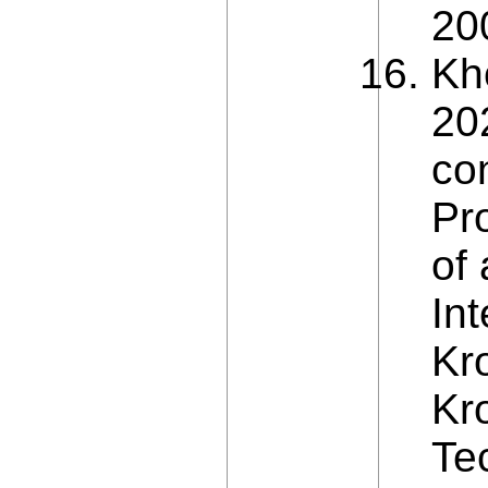
20
Kh
202
co
Pr
of 
Int
Kr
Kr
Te