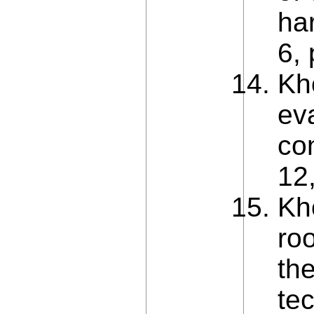
ha
6,
Kh
ev
co
12
Kh
ro
the
te