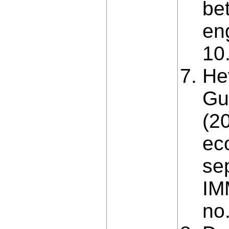
be
eng
10
He
Gu
(2
ec
se
IM
no