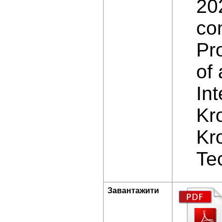
202
co
Pr
of 
Int
Kr
Kr
Te
Завантажити