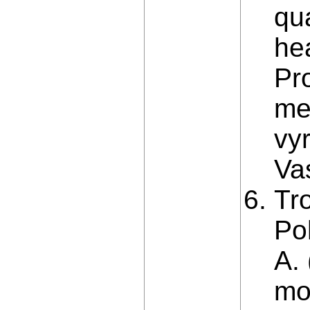
qua
hea
Pr
me
vy
Va
Tr
Po
A.
mo