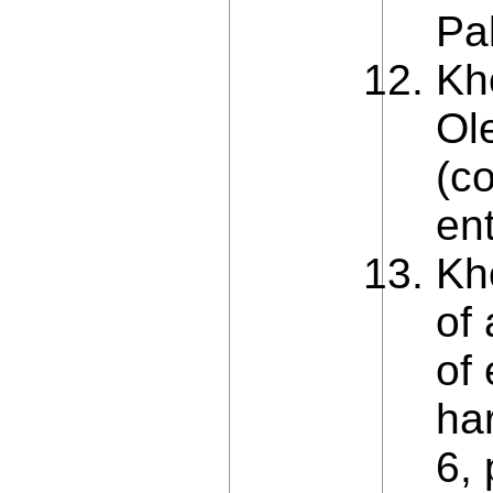
Pal
Kh
Ol
(co
en
Kh
of 
of
ha
6,