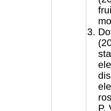
fru
mo
Do
(2
st
el
dis
el
ro
P.