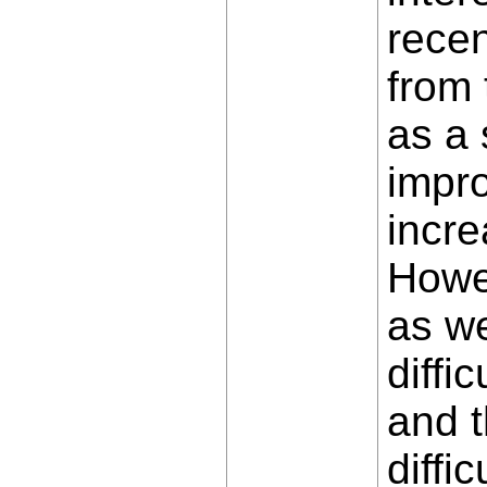
recen
from 
as a 
impr
incre
Howev
as we
diffi
and t
diffi