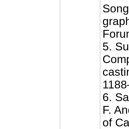
Song 
graph
Foru
5. S
Compo
casti
1188–
6. Sa
F. A
of Ca