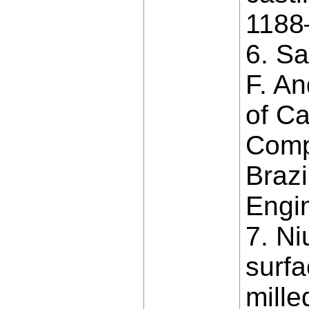
1188–
6. Sa
F. A
of Ca
Compa
Brazi
Engi
7. Ni
surfa
mille