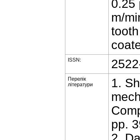
0.25 
m/min
tooth
coate
ISSN:
2522
Перелік
1. S
літератури
mecha
Compa
pp. 
2. Da