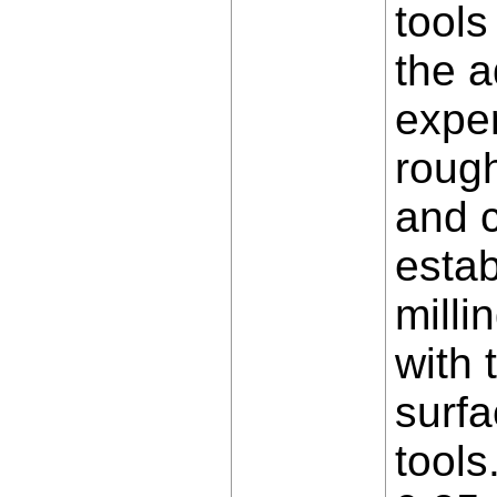
tools
the a
exper
roug
and c
estab
milli
with 
surf
tools