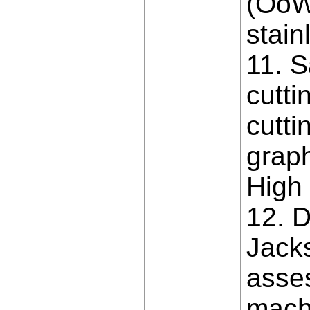
(OoW)
stain
11. S
cutti
cutti
graph
High
12. 
Jack
asse
machi