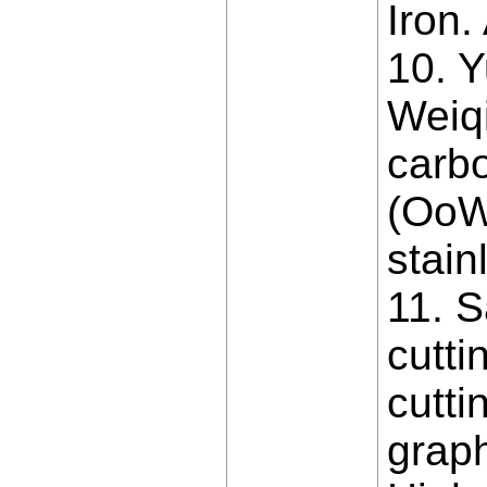
Iron.
10. Y
Weiqi
carbo
(OoW)
stain
11. S
cutti
cutti
graph