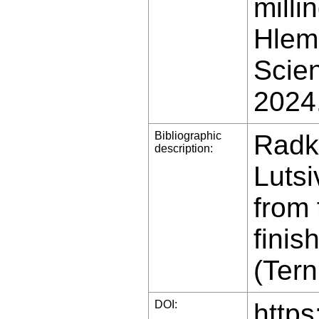
milli
Hlemb
Scien
2024
Bibliographic
Radk
description:
Lutsi
from 
finis
(Tern
DOI:
https