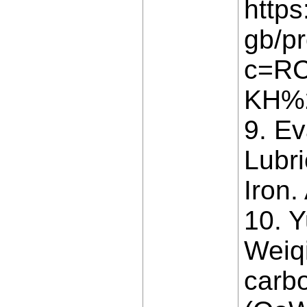
http
gb/pr
c=R
KH%
9. Ev
Lubr
Iron.
10. Y
Weiqi
carbo