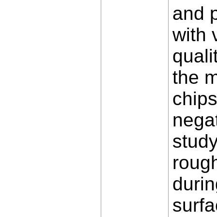
and p
with 
quali
the m
chips
negat
stud
rough
durin
surf