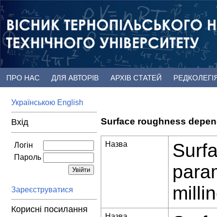
ПРО НАС
ДЛЯ АВТОРІВ
АРХІВ СТАТЕЙ
РЕДКОЛЕГІ
Українською
English
Surface roughness dependi
Вхід
Назва
Surf
Логін
Пароль
param
milli
Зареєструватися
Корисні посилання
Назва