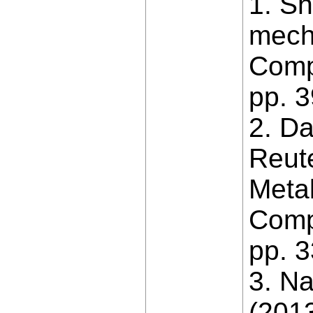
1. S
mecha
Compa
pp. 
2. Da
Reute
Metal
Comp
pp. 
3. Na
(2013