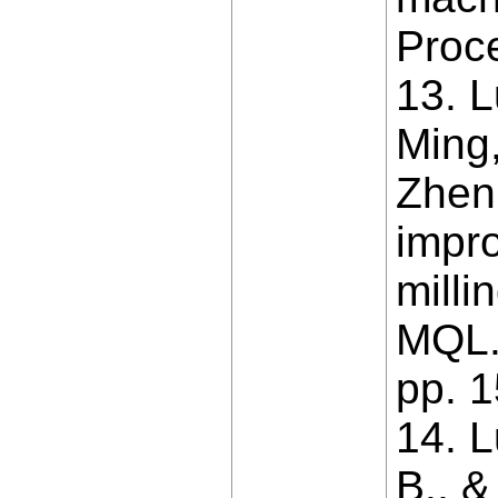
Proce
13. L
Ming,
Zhen
impro
milli
MQL.
рр. 
14. L
B., &