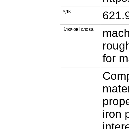
УДК
621.
Ключові слова
machi
rough
for m
Compa
mater
prope
iron 
inter