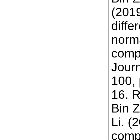
(201
diffe
norma
compa
Jour
100,
16. 
Bin 
Li. (
comp