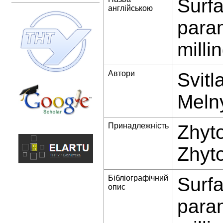
Surf
англійською
param
milli
Автори
Svit
Melny
Принадлежність
Zhyto
Zhyt
Бібліографічний
Surf
опис
param