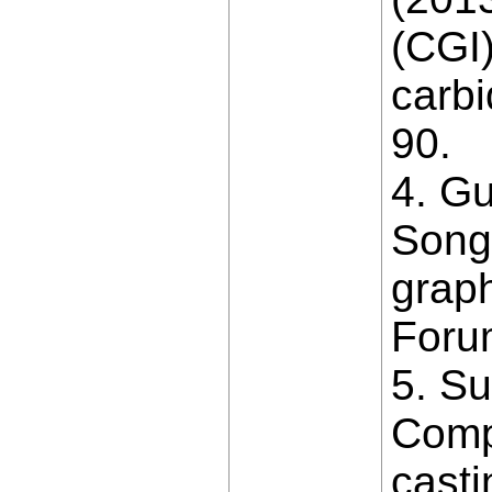
(CGI)
carbi
90.
4. Gu
Song 
graph
Foru
5. S
Compo
casti