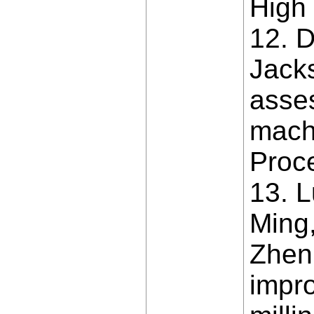
High
12. 
Jack
asse
machi
Proce
13. L
Ming,
Zhen
impro