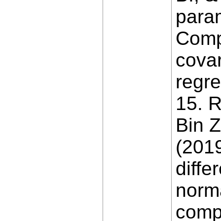
para
Comp
covar
regr
15. 
Bin Z
(201
diffe
norma
compa