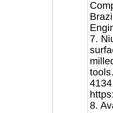
Compa
Brazi
Engi
7. Ni
surfa
mille
tools
4134.
https
8. Av