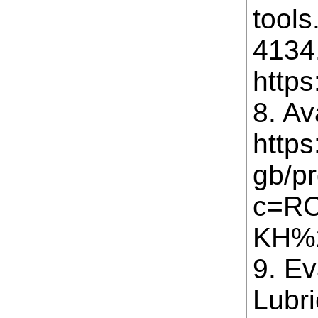
tools
4134.
https
8. Av
http
gb/pr
c=R
KH%
9. Ev
Lubr