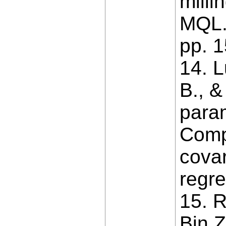
milli
MQL.
рр. 
14. L
B., &
para
Comp
covar
regr
15. 
Bin Z