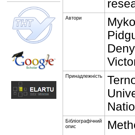
resea
Автори
Mykol
Pidgu
Denys
Victo
Принадлежність
Terno
Unive
Natio
Бібліографічний
Metho
опис