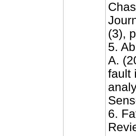
Chas
Journ
(3), 
5. A
A. (2
fault
analy
Senso
6. Fa
Revie