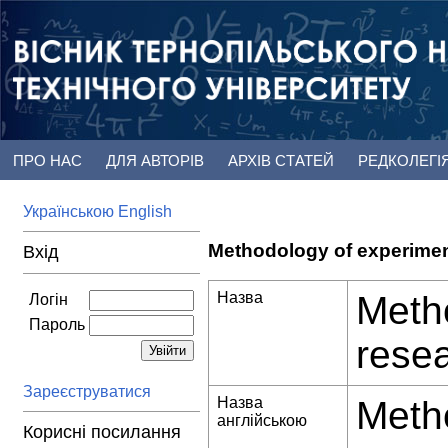
ПРО НАС
ДЛЯ АВТОРІВ
АРХІВ СТАТЕЙ
РЕДКОЛЕГІ
Українською
English
Methodology of experiment
Вхід
Назва
Metho
Логін
Пароль
resea
Зареєструватися
Назва
Metho
англійською
Корисні посилання