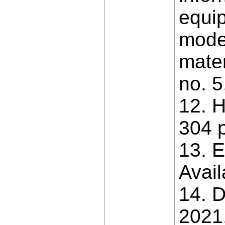
equip
mode
mater
no. 5
12. 
304 p
13. E
Avai
14. 
2021.