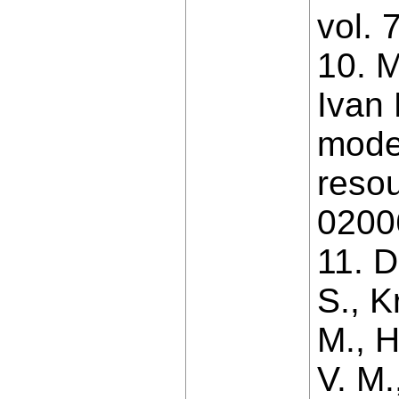
vol. 
10. M
Ivan 
modes
reso
02006
11. D
S., K
M., H
V. M.