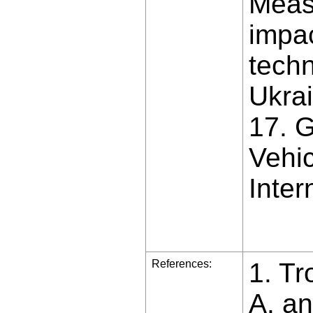
Measu
impac
techn
Ukrai
17. G
Vehi
Inter
References:
1. Tr
A. an