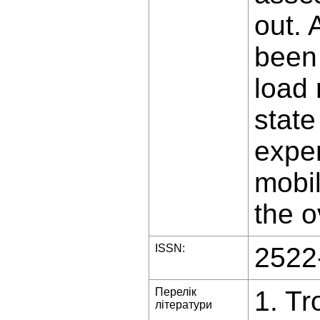
out. 
been 
load 
state
exper
mobi
the 
ISSN:
2522
Перелік
1. Tr
літератури