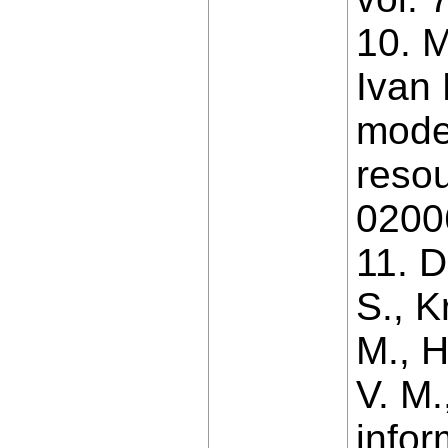
10. M
Ivan 
modes
reso
02006
11. D
S., K
M., H
V. M.
info