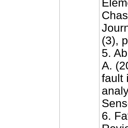
Eleme
Chas
Journ
(3), 
5. A
A. (2
fault
analy
Senso
6. Fa