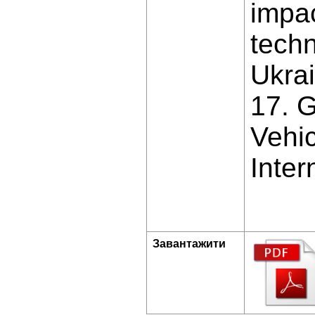
impac
techn
Ukrai
17. G
Vehi
Inter
Завантажити