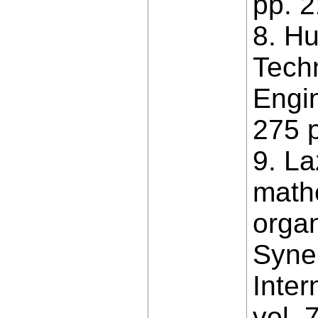
pp. 
8. Hu
Techn
Engin
275 p
9. La
math
organ
Syner
Inter
vol. 