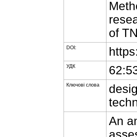
Metho
resea
of TN
DOI:
https
УДК
62:5
Ключові слова
desi
techn
An a
asses