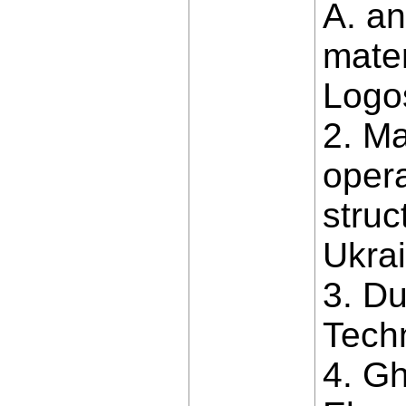
A. an
mater
Logos
2. Ma
opera
struc
Ukrai
3. Du
Tech
4. Gh