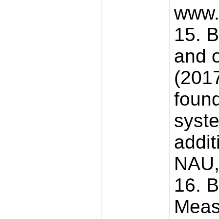
www.
15. B
and o
(2017
foun
syste
addit
NAU, 
16. B
Measu