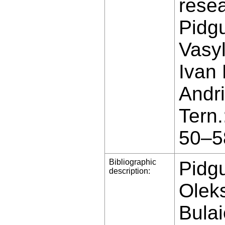
resea
Pidgu
Vasyl
Ivan 
Andri
Tern
50–5
Bibliographic
Pidgu
description:
Oleks
Bulai