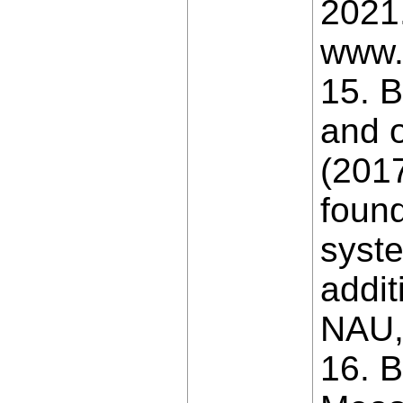
2021.
www.
15. B
and o
(2017
foun
syste
addit
NAU, 
16. B