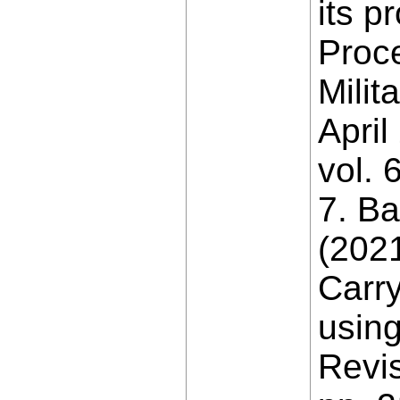
its p
Proce
Milit
Apri
vol. 
7. Ba
(2021
Carry
usin
Revis