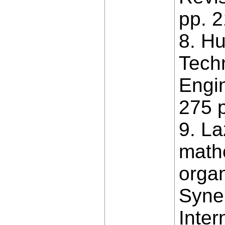
pp. 
8. Hu
Techn
Engin
275 p
9. La
math
organ
Syner
Inter