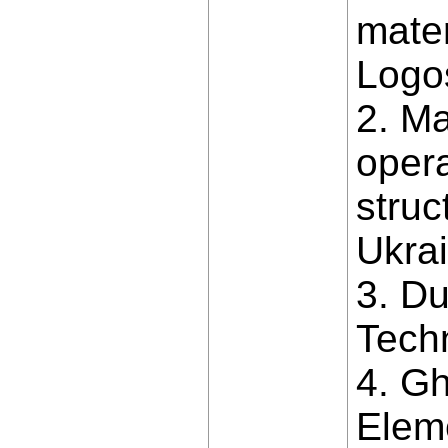
mater
Logos
2. Ma
opera
struc
Ukrai
3. Du
Tech
4. Gh
Eleme