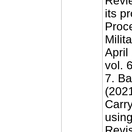
Revie
its p
Proce
Milit
Apri
vol. 
7. Ba
(2021
Carry
usin
Revis