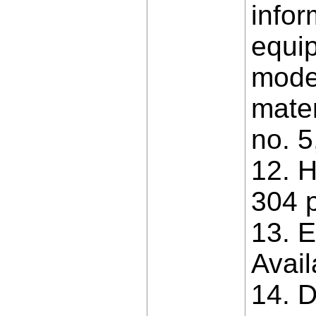
info
equip
mode
mater
no. 5
12. 
304 p
13. E
Avai
14. 