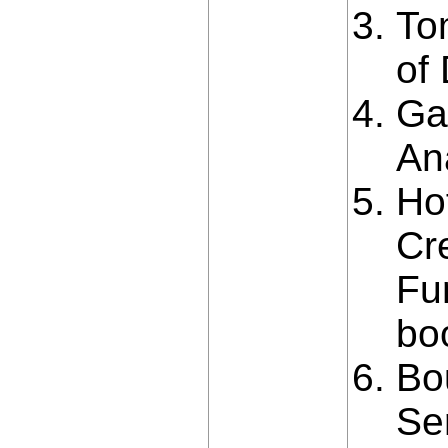
To
of
Ga
An
Ho
Cr
Fu
bo
Bo
Se