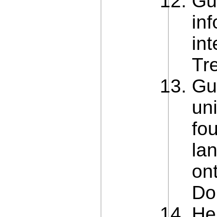
Gu
inf
in
Tre
Gu
un
fo
la
on
Do
He