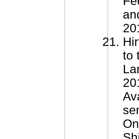
Fe
an
20
Hir
to
La
20
Ava
se
On
Sh