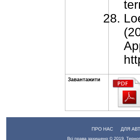
te
Lo
(2
Ap
ht
Завантажити
ПРО НАС
ДЛЯ АВ
Всі права захищено © 2019. Терноп