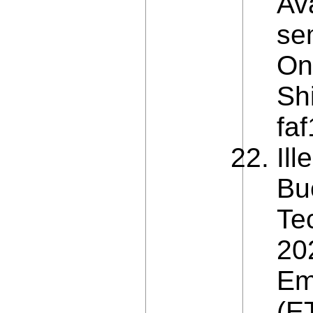
Ava
se
On
Sh
fa
Ill
Bu
Te
20
Em
(E