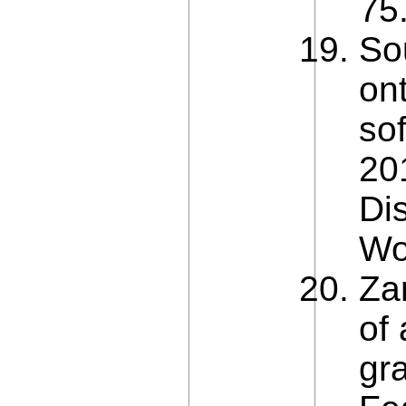
75
So
ont
sof
20
Di
Wo
Za
of
gr