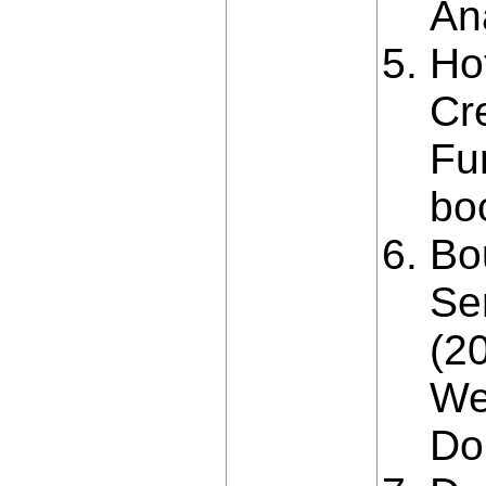
An
Ho
Cr
Fu
bo
Bo
Se
(2
We
Do