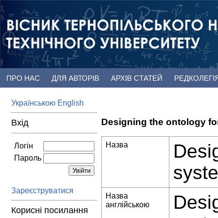
ПРО НАС
ДЛЯ АВТОРІВ
АРХІВ СТАТЕЙ
РЕДКОЛЕГІ
Українською
English
Designing the ontology for
Вхід
Назва
Desig
Логін
Пароль
syste
Зареєструватися
Назва
Desig
англійською
Корисні посилання