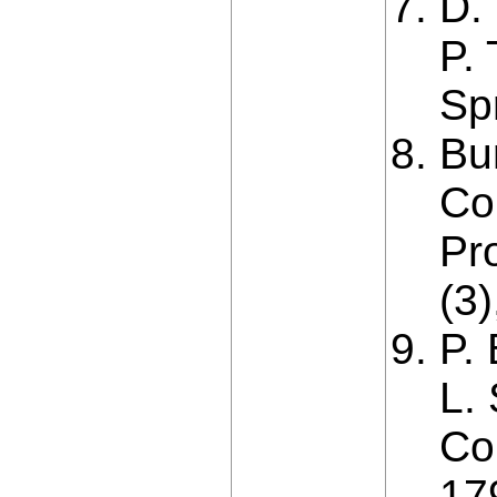
D.
P.
Sp
Bu
Co
Pr
(3
P.
L.
Co
17