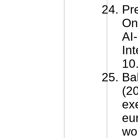
Pr
On
AI
Int
10
Ba
(2
ex
eu
wo