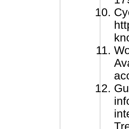
Cy
ht
kn
Wo
Ava
ac
Gu
inf
in
Tre