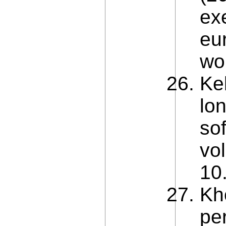
ex
eu
wo
Kel
lon
so
vol
10
Kh
pe