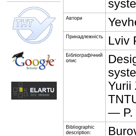
syste
Автори
Yevhe
Принадлежність
Lviv 
Бібліографічний
Desig
опис
syste
Yurii
TNTU
— P.
Bibliographic
Burov
description: