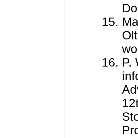
Do
Ma
Ol
wo
P.
in
Ad
12
St
Pr