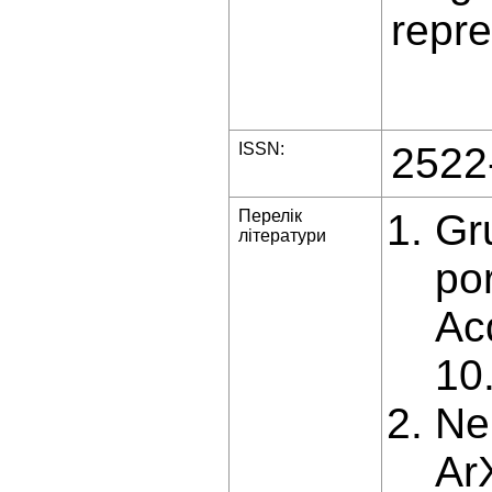
repr
ISSN:
2522
Перелік
Gru
літератури
po
Acq
10
Ne
Ar