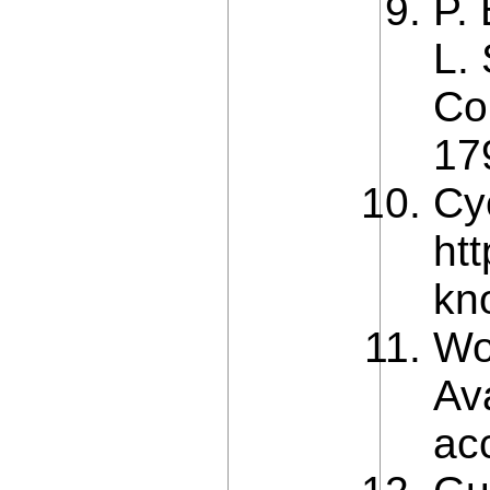
P.
L.
Co
17
Cy
ht
kn
Wo
Ava
ac