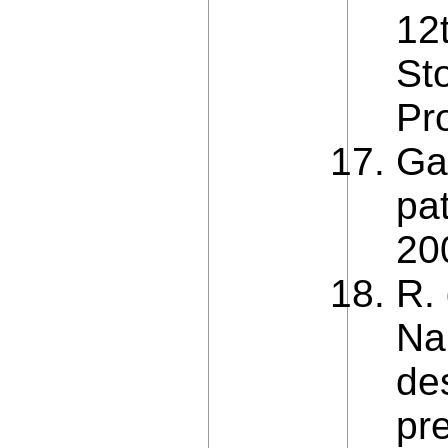
12
St
Pr
Ga
pa
20
R. 
Na
de
pr