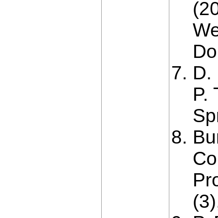
(2
We
Do
D.
P.
Sp
Bu
Co
Pr
(3