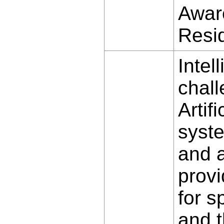
Awar
Resi
Intel
chall
Artif
syste
and a
prov
for s
and t