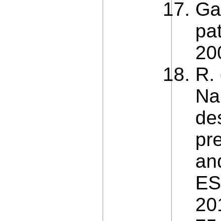
Ga
pa
20
R. 
Na
de
pr
an
ES
20