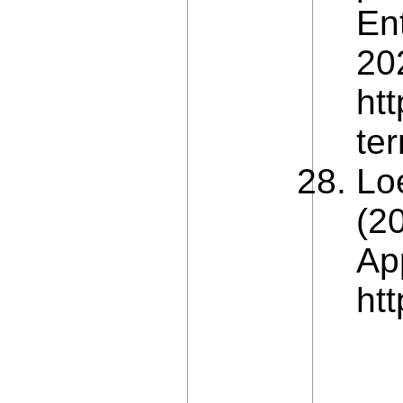
En
202
ht
te
Lo
(2
Ap
ht