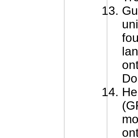
Gu
un
fo
la
on
Do
He
(G
mod
on