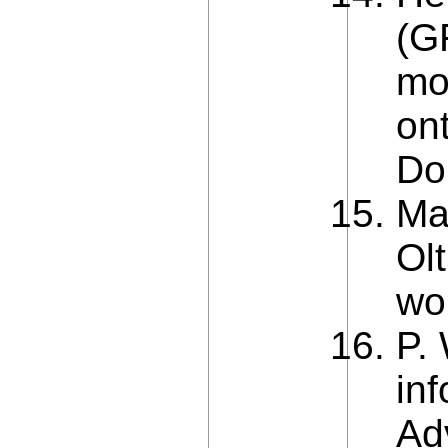
(G
mod
on
Do
Ma
Ol
wo
P.
in
Ad