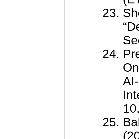
Sh
“D
Sec
Pr
On
AI
Int
10
Ba
(2