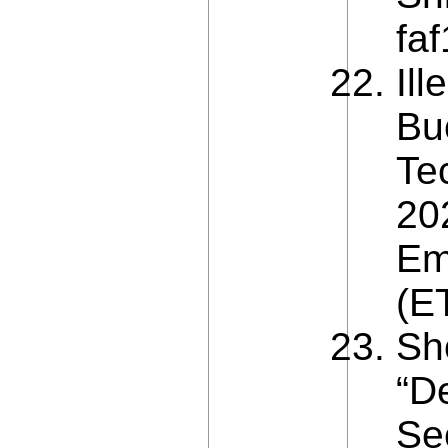
fa
Ill
Bu
Te
20
Em
(E
Sh
“D
Sec