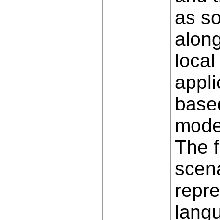
as s
along
local
appli
based
model
The f
scena
repre
langu