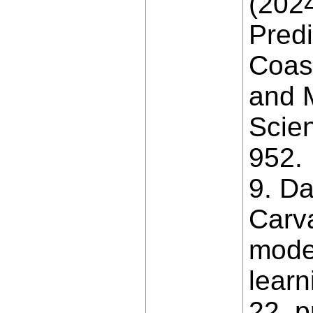
(2024
Predi
Coast
and 
Scien
952.
9. Da
Carv
mode
learn
22, 