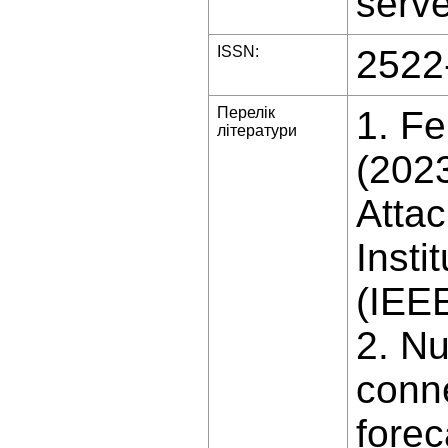
serve
ISSN:
2522
Перелік
1. Fe
літератури
(2023
Atta
Insti
(IEE
2. Nu
conne
forec