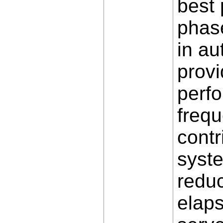
best 
phase
in au
provi
perf
frequ
contr
syst
redu
elaps