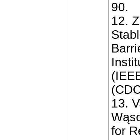
90.
12. Z
Stabl
Barri
Insti
(IEE
(CDC
13. V
Wąsow
for R