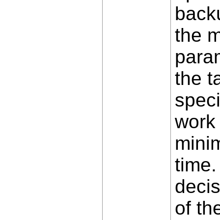
backu
the m
param
the t
speci
work 
mini
time.
decis
of th