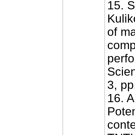
15. S
Kulik
of ma
compu
perf
Scien
3, pp
16. 
Poten
conte