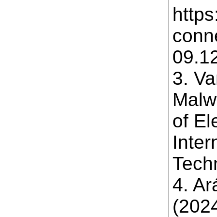
https
conn
09.1
3. Va
Malwa
of El
Inter
Techn
4. Ar
(202