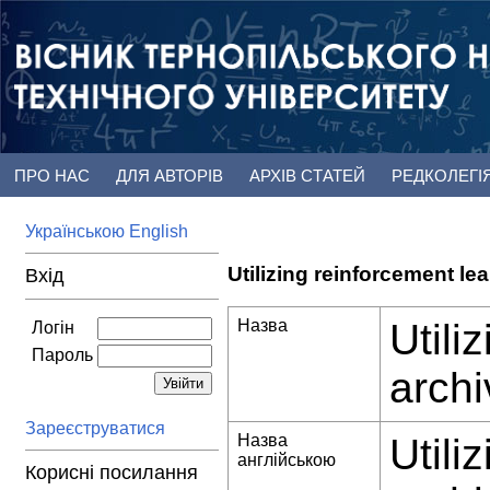
ПРО НАС
ДЛЯ АВТОРІВ
АРХІВ СТАТЕЙ
РЕДКОЛЕГІ
Українською
English
Utilizing reinforcement le
Вхід
Назва
Utili
Логін
Пароль
archi
Зареєструватися
Назва
Utili
англійською
Корисні посилання