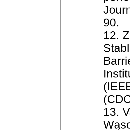
Journ
90.
12. Z
Stabl
Barri
Insti
(IEE
(CDC
13. V
Wąsow