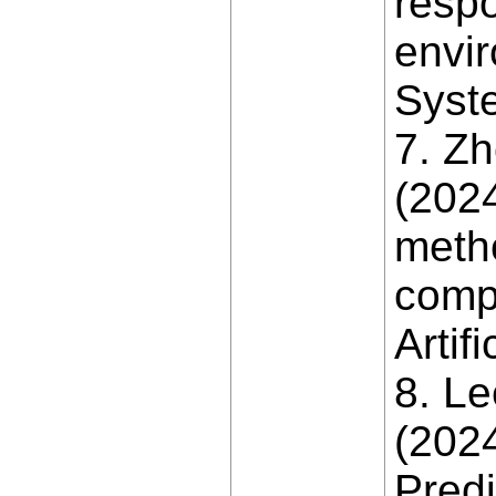
resp
envi
Syst
7. Zh
(202
metho
compu
Artif
8. Le
(2024
Predi