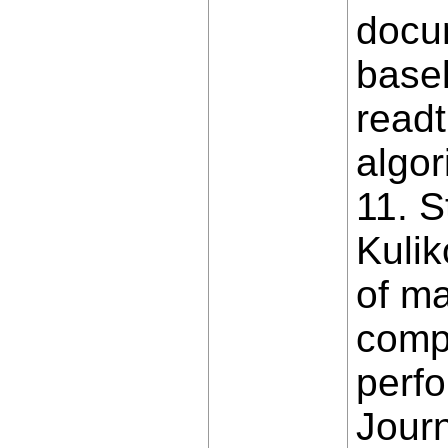
docum
basel
readt
algor
11. S
Kulik
of ma
compu
perfo
Journ