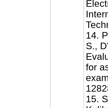
Elect
Inter
Techn
14. P
S., D
Evalu
for a
exam
1282
15. S