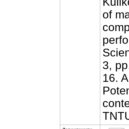
Kulik
of ma
compu
perf
Scien
3, pp
16. 
Poten
conte
TNTU 