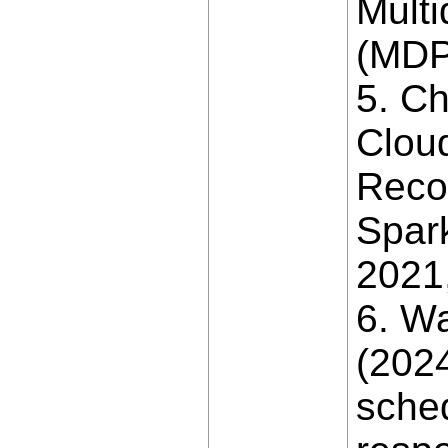
Multi
(MDPI
5. Ch
Clou
Reco
Spar
2021,
6. W
(202
sched