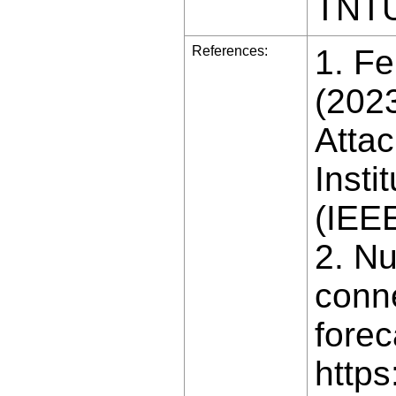
TNTU 
References:
1. Fe
(2023
Atta
Insti
(IEE
2. Nu
conne
forec
https