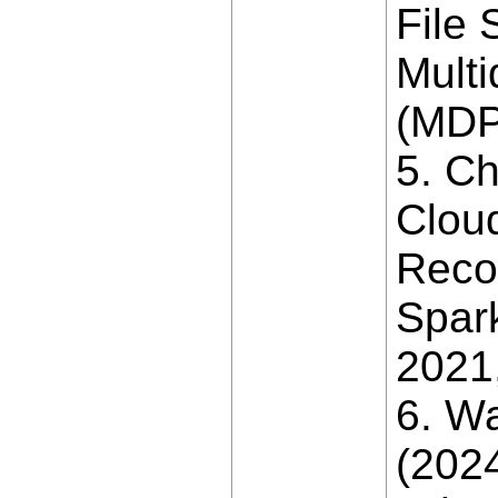
File 
Multi
(MDPI
5. Ch
Clou
Reco
Spar
2021,
6. W
(202