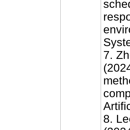
sched
resp
envi
Syst
7. Zh
(202
metho
compu
Artif
8. Le