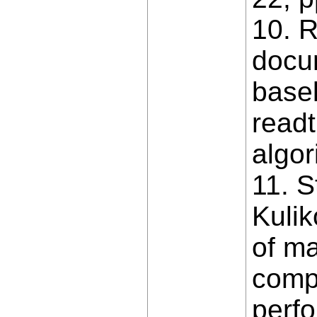
10. R
docum
basel
readt
algor
11. S
Kulik
of ma
compu
perfo