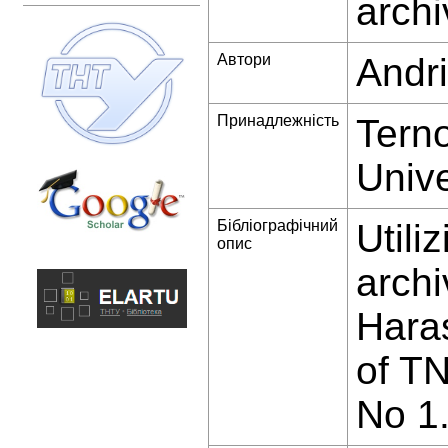
archi
Автори
Andri
Принадлежність
Terno
Unive
Бібліографічний
Utili
опис
archi
Haras
of T
No 1