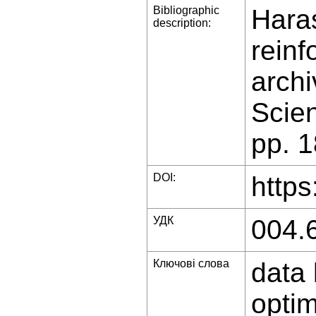
Bibliographic
Haras
description:
reinf
archi
Scien
pp. 
DOI:
https
УДК
004.
Ключові слова
data 
optim