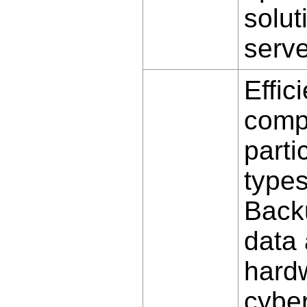
solut
serve
Effic
comp
parti
types
Backu
data 
hardw
cyber