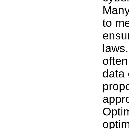
Many
to me
ensur
laws.
often
data 
propo
appro
Opti
optim