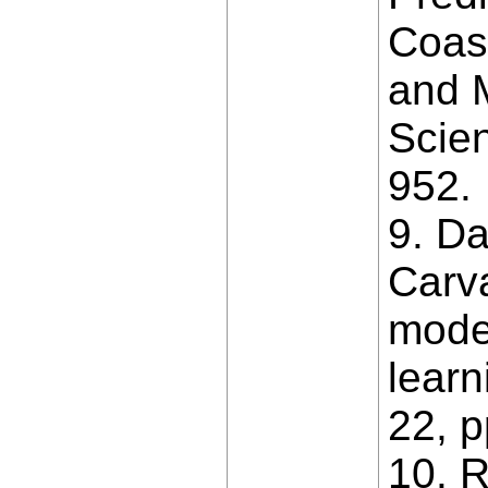
Coast
and 
Scien
952.
9. Da
Carv
mode
learn
22, 
10. R