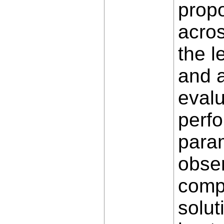
prop
acros
the l
and a
evalu
perfo
param
obse
comp
solut