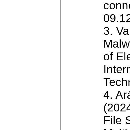
conn
09.1
3. Va
Malwa
of El
Inter
Techn
4. Ar
(202
File 