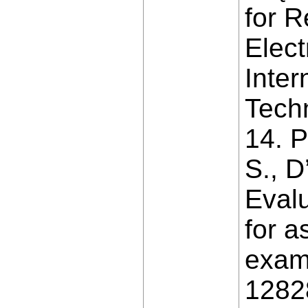
for R
Elect
Inter
Techn
14. P
S., D
Evalu
for a
exam
1282