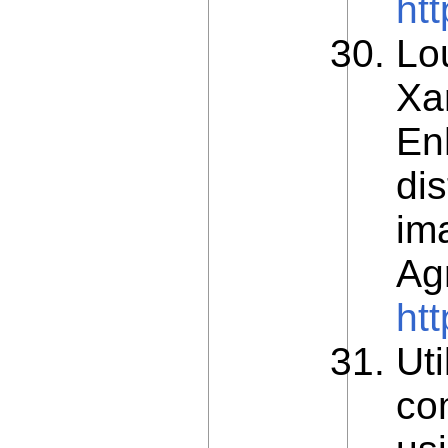
ht
Lo
Xa
Enh
dis
im
Agr
ht
Ut
co