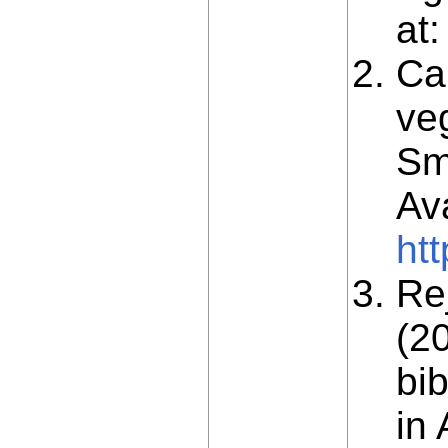
at
Ca
veg
Sm
Ava
ht
Rej
(2
bi
in 