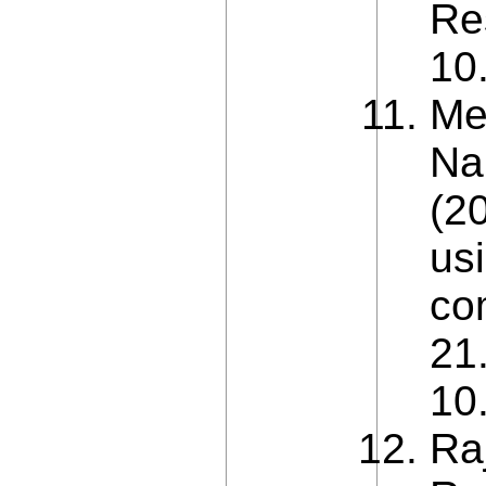
Re
10
Me
Na
(2
us
co
21.
10
Ra