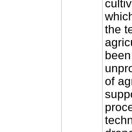
culti
which
the t
agric
been 
unpro
of ag
suppo
proc
techn