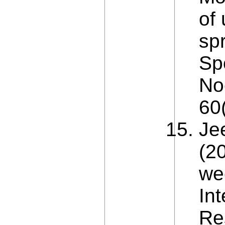
of
sp
Sp
No
60
Je
(2
we
In
Re