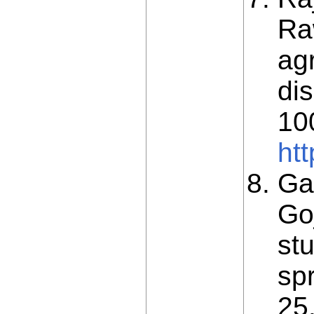
Ra
ag
di
10
ht
Ga
Go
st
spr
25