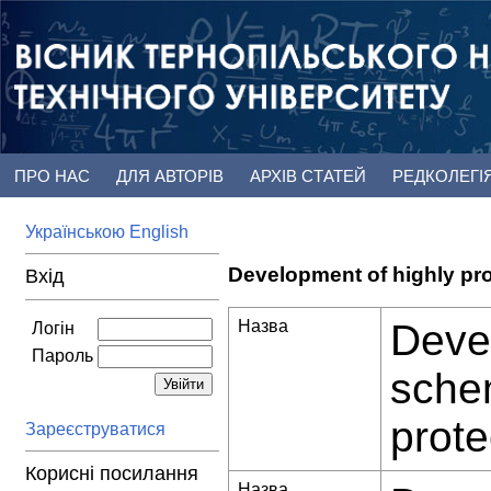
ПРО НАС
ДЛЯ АВТОРІВ
АРХІВ СТАТЕЙ
РЕДКОЛЕГІ
Українською
English
Development of highly pro
Вхід
Назва
Devel
Логін
Пароль
schem
prote
Зареєструватися
Корисні посилання
Назва