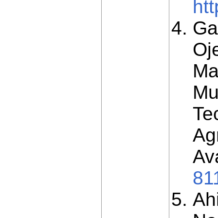
ht
Gar
Oj
Ma
Mu
Te
Ag
Av
81
Ahi