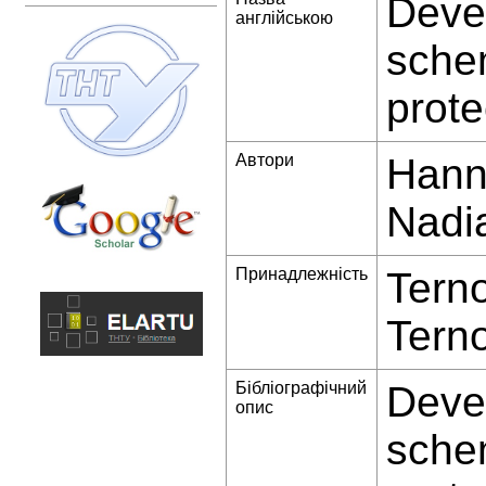
Devel
англійською
schem
prote
Автори
Hanna
Nadi
Принадлежність
Terno
Terno
Бібліографічний
Devel
опис
schem