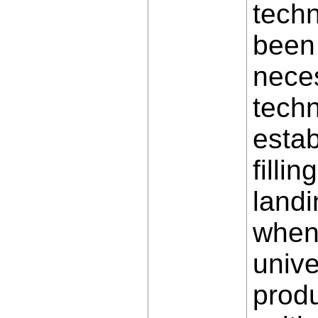
techn
been 
neces
techn
estab
filli
landi
when 
unive
produ