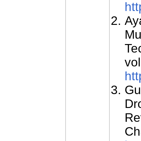
ht
Ay
Mul
Te
vol
ht
Gu
Dr
Re
Ch