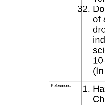
Do
of 
dr
ind
sci
10
(In
References:
Ha
Ch