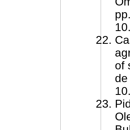
Om
pp.
10
Ca
agr
of
de
10
Pid
Ole
Bu