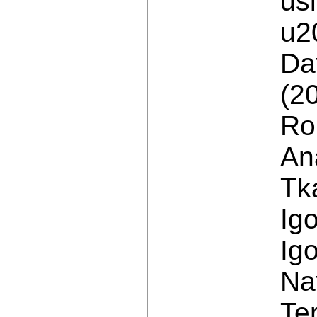
us
u2
Da
(2
Ro
An
Tk
Ig
Ig
Nat
Ter