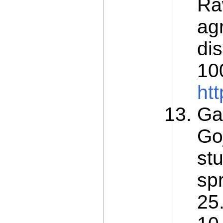
Ra
ag
di
10
ht
Ga
Go
st
spr
25