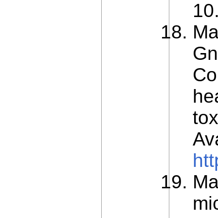
10
Ma
Gn
Co
he
to
Ava
ht
Ma
mi