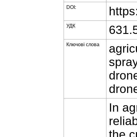
DOI:
https
УДК
631.
Ключові слова
agric
spray
drone
drone
In ag
relia
the c