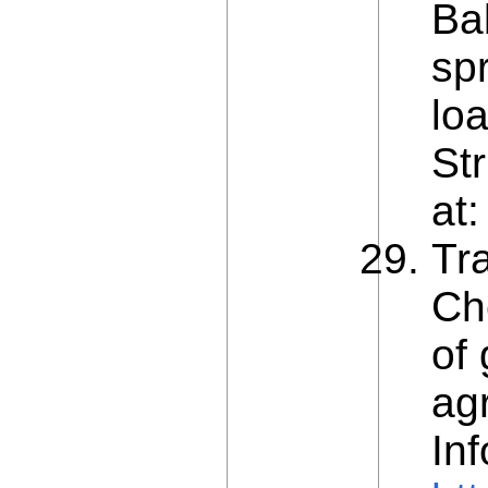
Bab
sp
lo
Str
at
Tr
Ch
of
ag
Inf