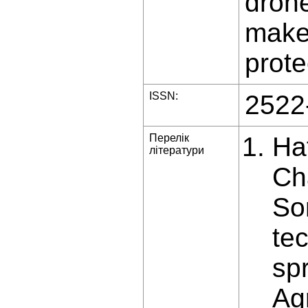
drone
makes
prote
ISSN:
2522
Перелік
Ha
літератури
Ch
So
te
sp
Agr