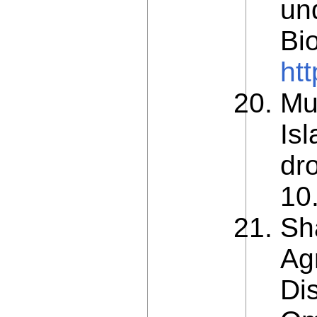
un
Bio
ht
Mu
Is
dro
10
Sh
Ag
Di