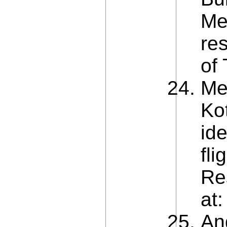
Me
res
of 
Me
Ko
id
fli
Re
at
An