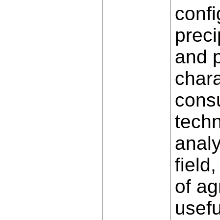
confi
preci
and p
chara
cons
techn
analy
field
of ag
usefu