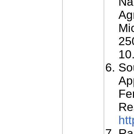
Na
Agr
Mi
250
10
So
Ap
Fer
Re
ht
Ra