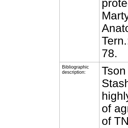
prote
Mart
Anato
Tern
78.
Bibliographic
Tson 
description:
Stas
highl
of ag
of TN