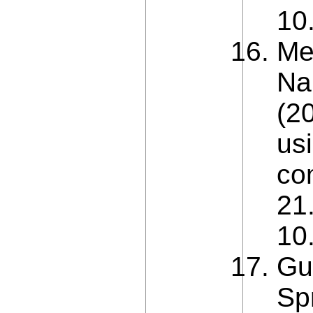
10
Me
Na
(2
us
co
21.
10
Gu
Sp