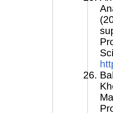
An
(2
sup
Pro
Sci
htt
Bab
Kh
Ma
Pro