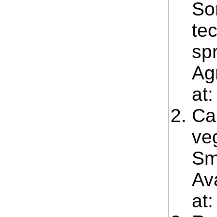
So
te
sp
Agr
at
Ca
veg
Sm
Av
at