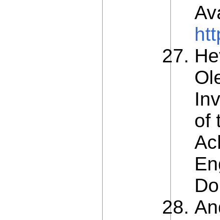
Ava
htt
He
Ol
Inv
of
Ac
Eng
Do
And