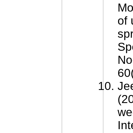
Mo
of
sp
Sp
No
60
Je
(2
we
In