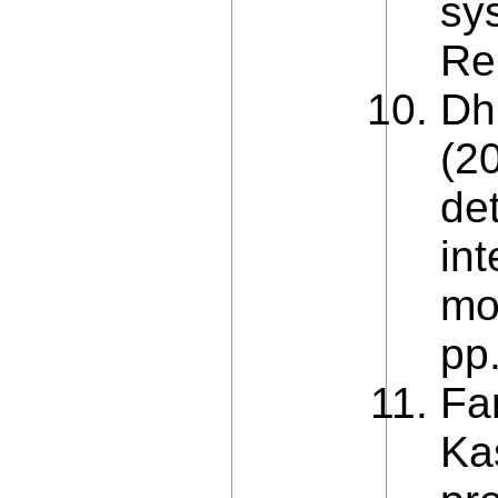
sy
Re
Dh
(2
de
in
mo
pp
Fa
Ka