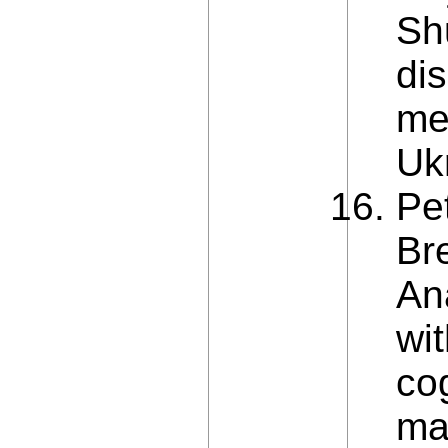
Sh
di
me
Uk
Pe
Br
An
wi
cog
ma