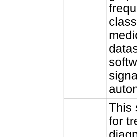
frequ
class
medic
datas
softw
signa
auto
This 
for t
diagn