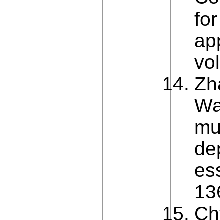
fo
ap
vol
Zh
Wa
mul
dep
ess
13
Ch