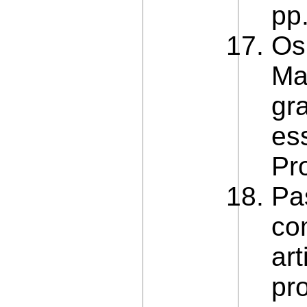
pp
Osi
Ma
gra
es
Pr
Pa
co
art
pr