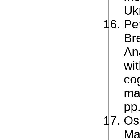
Uk
Pe
Br
An
wi
cog
ma
pp
Osi
Ma