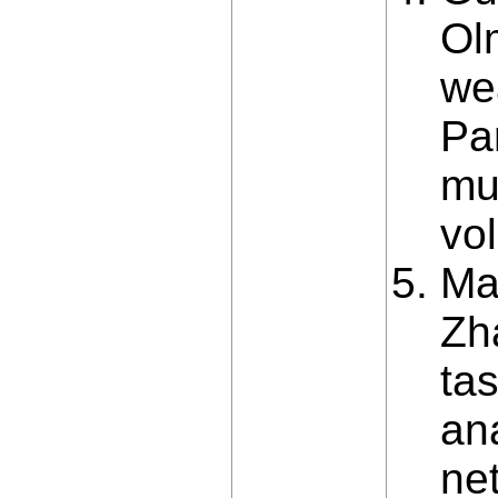
Ol
wea
Pa
mu
vol
Ma 
Zh
ta
an
ne