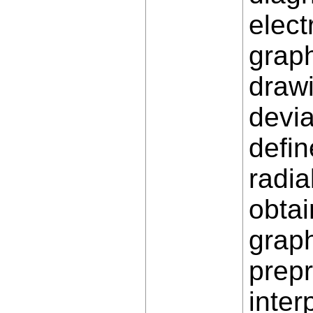
elec
graph
drawi
devia
defin
radia
obtai
grap
prep
inter