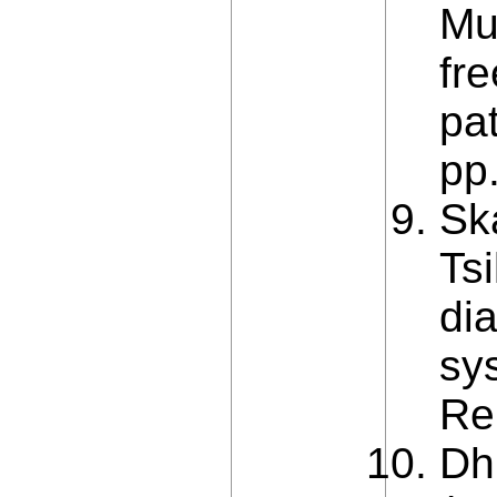
Mu
fre
pa
pp
Sk
Ts
di
sy
Re
Dh