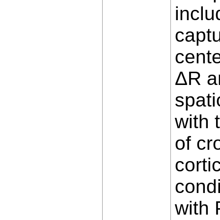
inclu
captu
cente
ΔR an
spati
with 
of cr
corti
condi
with 