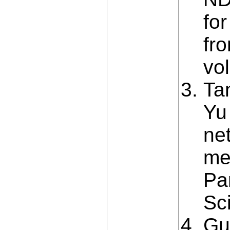
for
fr
vo
Ta
Yu
ne
mec
Pa
Sci
Gu