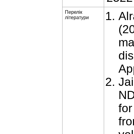
Перелік
Al
літератури
(2
ma
di
App
Ja
ND
for
fr