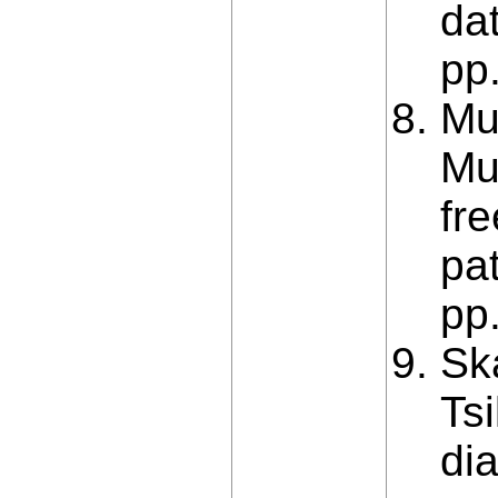
da
pp
Mu
Mu
fre
pa
pp
Sk
Ts
di