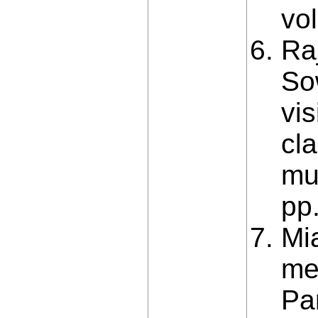
vo
Raj
So
vis
cla
mu
pp
Mia
me
Pa