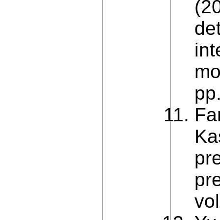
(2
de
in
mo
pp
Fa
Ka
pr
pre
vol