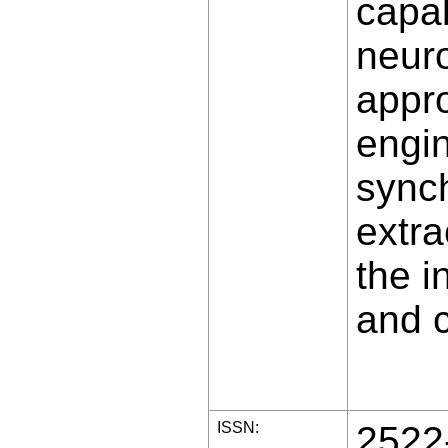
capab
neuro
appr
engin
synch
extra
the i
and 
ISSN:
2522