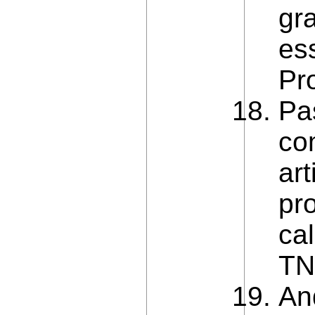
gra
es
Pr
Pa
co
art
pr
ca
TN
An