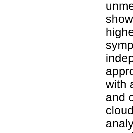
unmed
show
highe
symp
inde
appr
with 
and c
clou
analy