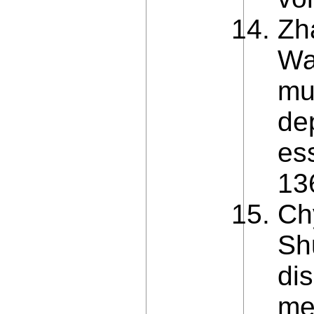
Zh
Wa
mul
dep
ess
13
Ch
Sh
di
me