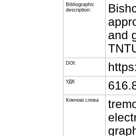
Bibliographic
Bishc
description:
appro
and g
TNTU 
DOI:
https
УДК
616.
Ключові слова
tremo
elect
graph