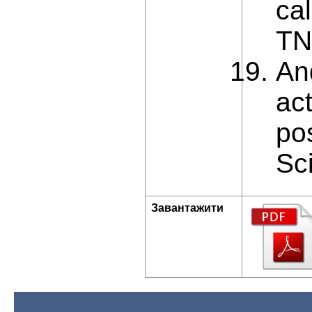
ca
TN
An
ac
pos
Sc
Завантажити