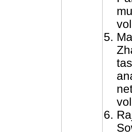
mu
vol
Ma 
Zh
ta
an
ne
vo
Raj
So