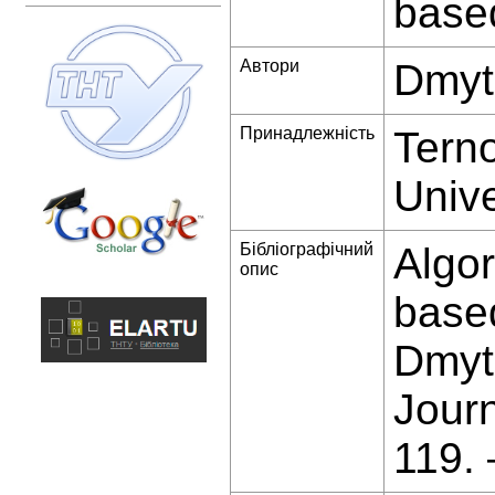
base
Автори
Dmyt
Принадлежність
Terno
Unive
Бібліографічний
Algor
опис
base
Dmytr
Jour
119.