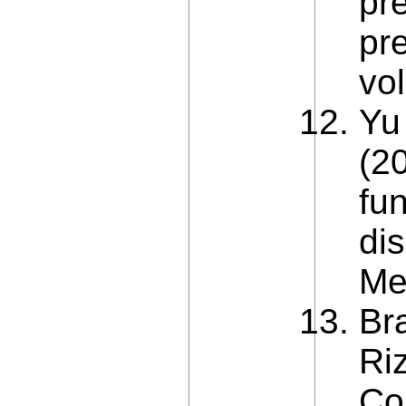
pr
pre
vol
Yu
(2
fun
di
Me
Bra
Ri
Co