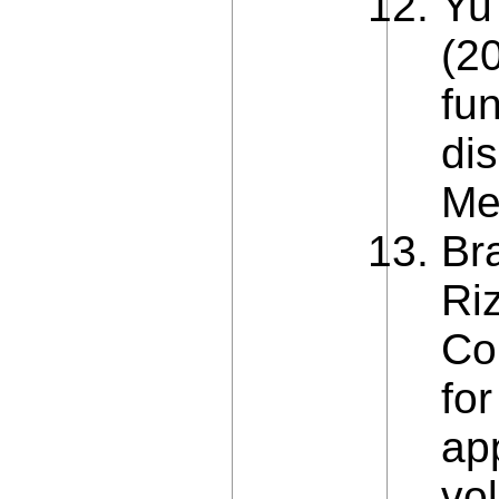
Yu
(2
fun
di
Me
Bra
Ri
Co
fo
ap
vol