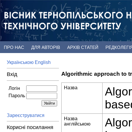
ПРО НАС
ДЛЯ АВТОРІВ
АРХІВ СТАТЕЙ
РЕДКОЛЕГІ
Українською
English
Algorithmic approach to 
Вхід
Назва
Algor
Логін
Пароль
base
Зареєструватися
Назва
Algor
англійською
Корисні посилання