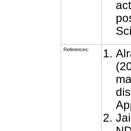
ac
pos
Sc
References:
Al
(2
ma
di
App
Ja
ND