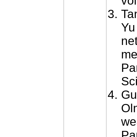
vo
Ta
Yu
ne
mec
Pa
Sci
Gu
Ol
wea
Pa