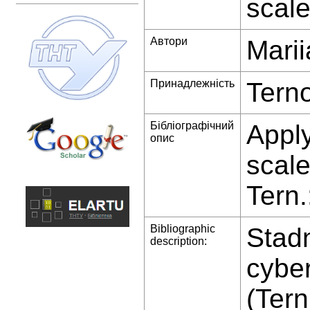
scale
Автори
Mari
Принадлежність
Terno
Бібліографічний
Apply
опис
scale
Tern
Bibliographic
Stadn
description:
cyber
(Tern