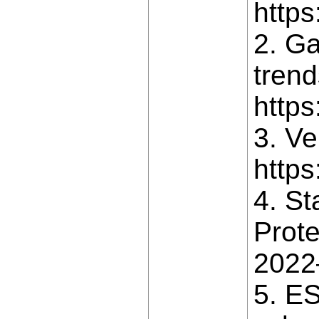
https
2. Ga
tren
http
3. Ve
https
4. St
Prote
2022–
5. ES