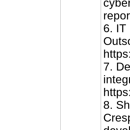
cyber
repor
6. IT
Outs
https
7. De
integ
https
8. Sh
Cresp