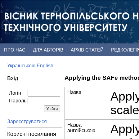
ПРО НАС
ДЛЯ АВТОРІВ
АРХІВ СТАТЕЙ
РЕДКОЛЕГІ
Українською
English
Applying the SAFe methodol
Вхід
Назва
Apply
Логін
Пароль
scale
Зареєструватися
Назва
Apply
англійською
Корисні посилання