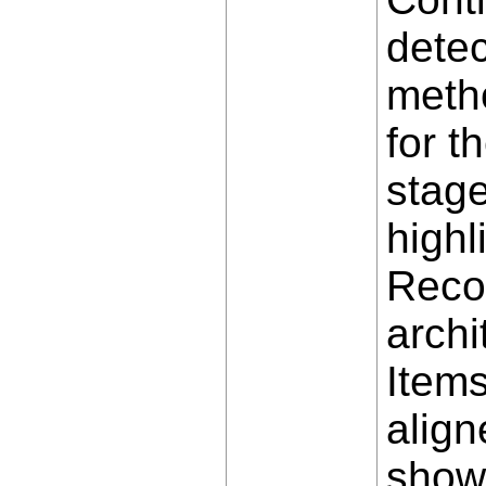
detec
meth
for t
stage
highl
Recor
archi
Items
alig
shown