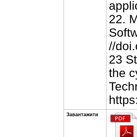
appl
22. M
Softw
//do
23 St
the c
Techn
https
Завантажити