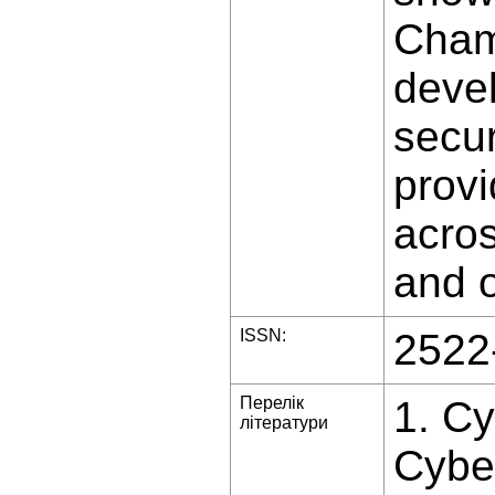
Cham
devel
secur
provi
acros
and o
ISSN:
2522
Перелік
1. Cy
літератури
Cyber