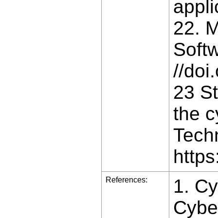
appl
22. M
Softw
//do
23 St
the c
Techn
https
References:
1. Cy
Cyber