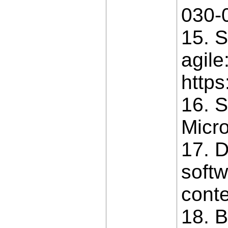
030-
15. S
agile
http
16. S
Micro
17. D
softw
conte
18. B