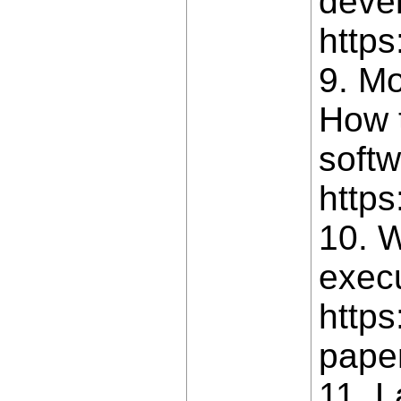
deve
http
9. Mo
How t
softw
https
10. W
execu
https
paper
11. L