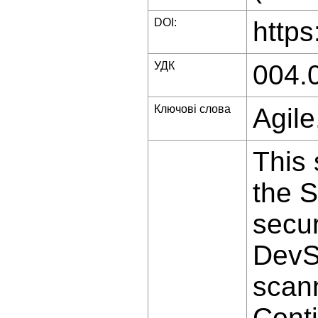
DOI:
https
УДК
004.
Ключові слова
Agile
This 
the S
secur
DevS
scann
Conti