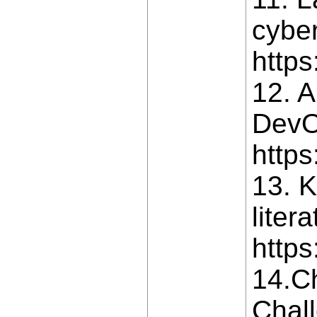
cyber
https
12. A
DevO
https
13. K
liter
https
14.Ch
Chall