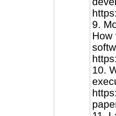
deve
http
9. Mo
How t
softw
https
10. W
execu
https
paper
11. L