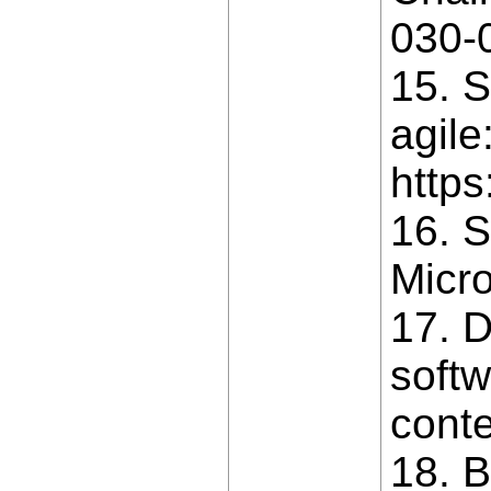
030-
15. S
agile
http
16. S
Micro
17. D
softw
conte
18. B