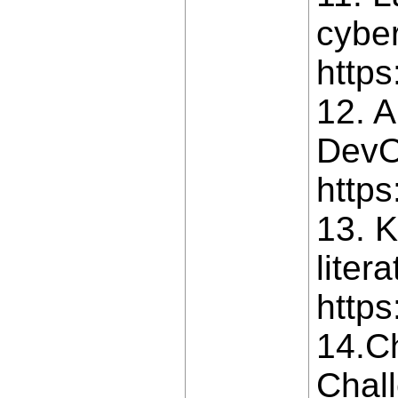
cyber
https
12. A
DevO
https
13. K
liter
https
14.Ch
Chall