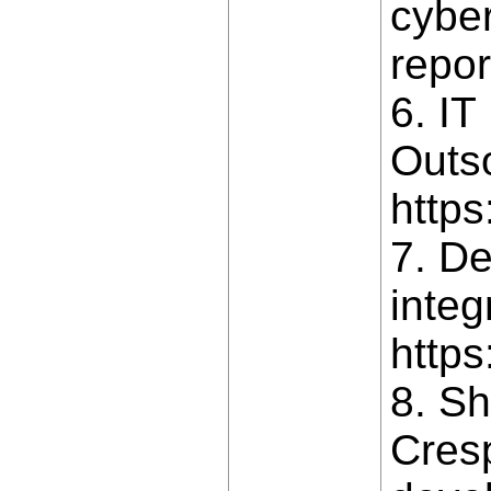
cyber
repor
6. IT
Outs
https
7. De
integ
https
8. Sh
Cresp