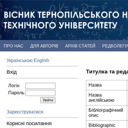
ПРО НАС
ДЛЯ АВТОРІВ
АРХІВ СТАТЕЙ
РЕДКОЛЕГІ
Українською
English
Титулка та ред
Вхід
Назва
Логін
Пароль
Назва
англійською
Бібліографічний
Зареєструватися
опис
Корисні посилання
Bibliographic