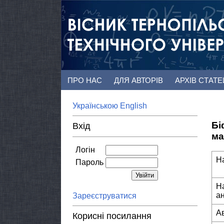
ПРО НАС
ДЛЯ АВТОРІВ
АРХІВ СТАТ
Українською
English
Бі
Вхід
ма
Логін
Н
Пароль
Н
а
Зареєструватися
А
Корисні посилання