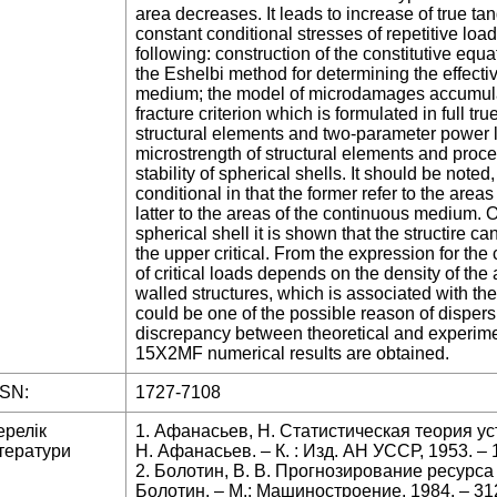
area decreases. It leads to increase of true ta
constant conditional stresses of repetitive lo
following: construction of the constitutive equ
the Eshelbi method for determining the effecti
medium; the model of microdamages accumulat
fracture criterion which is formulated in full t
structural elements and two-parameter power la
microstrength of structural elements and proce
stability of spherical shells. It should be noted,
conditional in that the former refer to the a
latter to the areas of the continuous medium.
spherical shell it is shown that the structire c
the upper critical. From the expression for the c
of critical loads depends on the density of th
walled structures, which is associated with t
could be one of the possible reason of dispers
discrepancy between theoretical and experiment
15X2MF numerical results are obtained.
SSN:
1727-7108
ерелік
1. Афанасьев, Н. Статистическая теория ус
тератури
Н. Афанасьев. – К. : Изд. АН УССР, 1953. – 
2. Болотин, В. В. Прогнозирование ресурса 
Болотин. – М.: Машиностроение, 1984. – 312