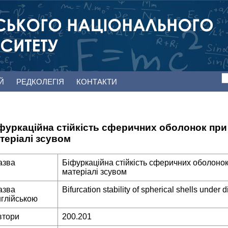
ЕЙ
РЕДКОЛЕГІЯ
КОНТАКТИ
фуркаційна стійкість сферичних оболонок при
теріалі зсувом
азва
Біфуркаційна стійкість сферичних оболонок
матеріалі зсувом
азва
Bifurcation stability of spherical shells under
нглійською
втори
200.201