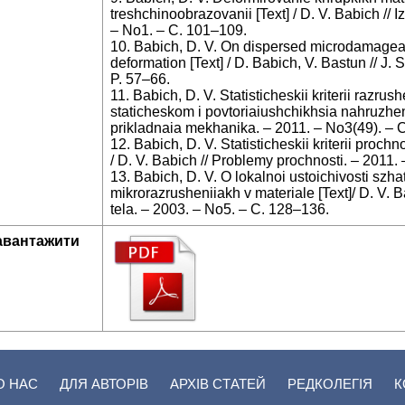
treshchinoobrazovanii [Text] / D. V. Babich //
– No1. – C. 101–109.
10. Babich, D. V. On dispersed microdamageabil
deformation [Text] / D. Babich, V. Bastun // J. 
P. 57–66.
11. Babich, D. V. Statisticheskii kriterii razrus
staticheskom i povtoriaiushchikhsia nahruzhenii
prikladnaia mekhanika. – 2011. – No3(49). – 
12. Babich, D. V. Statisticheskii kriterii proch
/ D. V. Babich // Problemy prochnosti. – 2011.
13. Babich, D. V. O lokalnoi ustoichivosti szh
mikrorazrusheniiakh v materiale [Text]/ D. V. 
tela. – 2003. – No5. – C. 128–136.
авантажити
О НАС
ДЛЯ АВТОРІВ
АРХІВ СТАТЕЙ
РЕДКОЛЕГІЯ
К