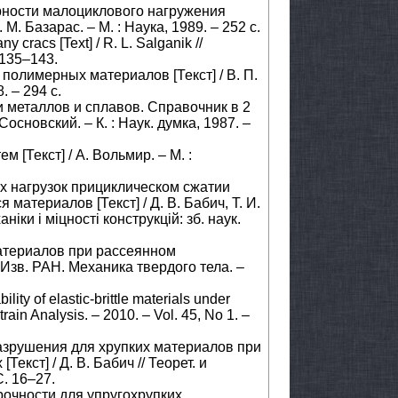
ерности малоциклового нагружения
 М. Базарас. – М. : Наука, 1989. – 252 c.
y cracs [Text] / R. L. Salganik //
. 135–143.
полимерных материалов [Текст] / В. П.
. – 294 с.
и металлов и сплавов. Справочник в 2
 Сосновский. – К. : Наук. думка, 1987. –
м [Текст] / А. Вольмир. – М. :
их нагрузок прициклическом сжатии
атериалов [Текст] / Д. В. Бабич, Т. И.
ки і міцності конструкцій: зб. наук.
материалов при рассеянном
/ Изв. РАН. Механика твердого тела. –
ity of elastic-brittle materials under
Strain Analysis. – 2010. – Vol. 45, No 1. –
разрушения для хрупких материалов при
кст] / Д. В. Бабич // Теорет. и
C. 16–27.
прочности для упругохрупких