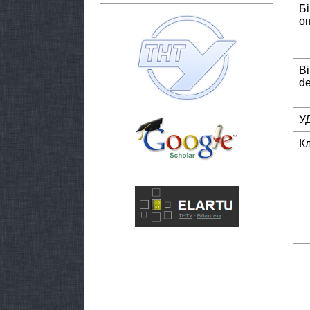
Б
о
Bi
de
У
К