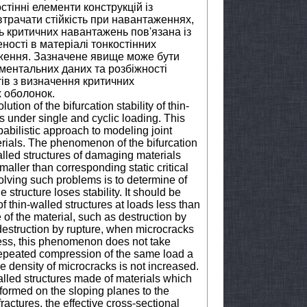
тінні елементи конструкцій із
трачати стійкість при навантаженнях,
ь критичних навантажень пов'язана із
ості в матеріалі тонкостінних
аження. Зазначене явище може бути
ментальних даних та розбіжності
ів з визначення критичних
 оболонок.
tion of the bifurcation stability of thin-
s under single and cyclic loading. This
abilistic approach to modeling joint
rials. The phenomenon of the bifurcation
-walled structures of damaging materials
maller than corresponding static critical
olving such problems is to determine of
 structure loses stability. It should be
 of thin-walled structures at loads less than
re of the material, such as destruction by
 destruction by rupture, when microcracks
tress, this phenomenon does not take
repeated compression of the same load a
 density of microcracks is not increased.
-walled structures made of materials which
ormed on the sloping planes to the
ractures, the effective cross-sectional