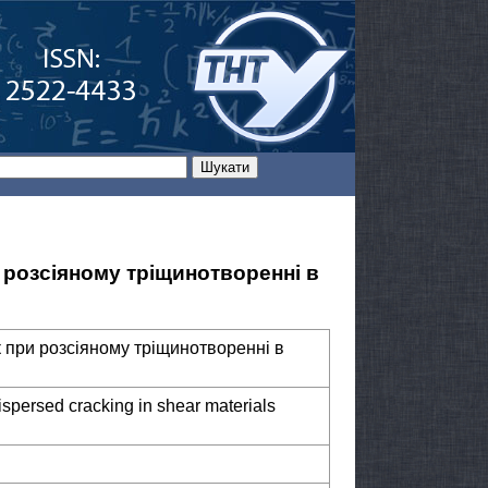
 розсіяному тріщинотворенні в
 при розсіяному тріщинотворенні в
 dispersed cracking in shear materials