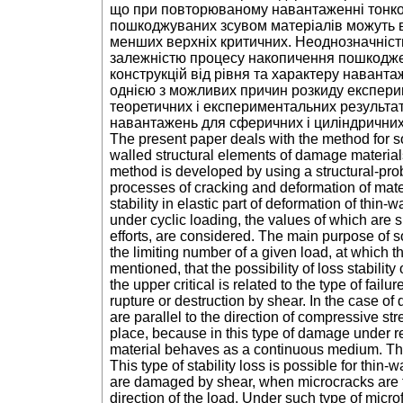
що при повторюваному навантаженні тонкос
пошкоджуваних зсувом матеріалів можуть в
менших верхніх критичних. Неоднозначніст
залежністю процесу накопичення пошкоджен
конструкцій від рівня та характеру навант
однією з можливих причин розкиду експери
теоретичних і експериментальних результат
навантажень для сферичних і циліндричних
The present paper deals with the method for solu
walled structural elements of damage material
method is developed by using a structural-prob
processes of cracking and deformation of mate
stability in elastic part of deformation of thin
under cyclic loading, the values of which are s
efforts, are considered. The main purpose of s
the limiting number of a given load, at which the
mentioned, that the possibility of loss stability
the upper critical is related to the type of failu
rupture or destruction by shear. In the case of
are parallel to the direction of compressive s
place, because in this type of damage under 
material behaves as a continuous medium. The
This type of stability loss is possible for thin
are damaged by shear, when microcracks are f
direction of the load. Under such type of microf