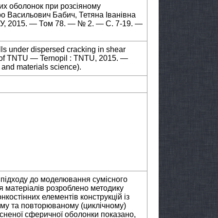
них оболонок при розсіяному
ро Васильович Бабич, Тетяна Іванівна
У, 2015. — Том 78. — № 2. — С. 7-19. —
ells under dispersed cracking in shear
in of TNTU — Ternopil : TNTU, 2015. —
and materials science).
 підходу до моделювання сумісного
 матеріалів розроблено методику
онкостінних елементів конструкцій із
му та повторюваному (циклічному)
исненої сферичної оболонки показано,