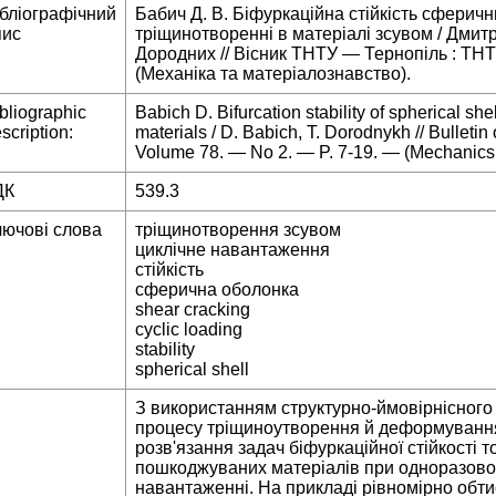
ібліографічний
Бабич Д. В. Біфуркаційна стійкість сферич
пис
тріщинотворенні в матеріалі зсувом / Дмит
Дородних // Вісник ТНТУ — Тернопіль : ТНТ
(Механіка та матеріалознавство).
bliographic
Babich D. Bifurcation stability of spherical sh
scription:
materials / D. Babich, T. Dorodnykh // Bullet
Volume 78. — No 2. — P. 7-19. — (Mechanics 
ДК
539.3
лючові слова
тріщинотворення зсувом
циклічне навантаження
стійкість
сферична оболонка
shear cracking
cyclic loading
stability
spherical shell
З використанням структурно-ймовірнісного
процесу тріщиноутворення й деформування
розв'язання задач біфуркаційної стійкості т
пошкоджуваних матеріалів при одноразово
навантаженні. На прикладі рівномірно обт