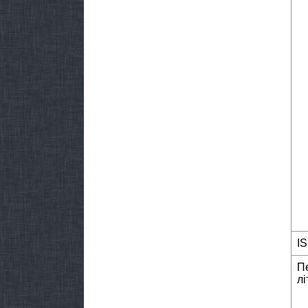
I
П
лі