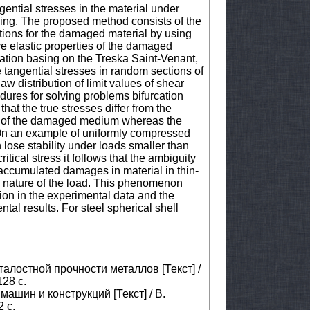
ngential stresses in the material under
ading. The proposed method consists of the
ations for the damaged material by using
ve elastic properties of the damaged
ion basing on the Treska Saint-Venant,
rue tangential stresses in random sections of
w distribution of limit values of shear
dures for solving problems bifurcation
 that the true stresses differ from the
reas of the damaged medium whereas the
 On an example of uniformly compressed
an lose stability under loads smaller than
ritical stress it follows that the ambiguity
e accumulated damages in material in thin-
he nature of the load. This phenomenon
ion in the experimental data and the
al results. For steel spherical shell
талостной прочности металлов [Текст] /
128 c.
машин и конструкций [Текст] / В.
 с.