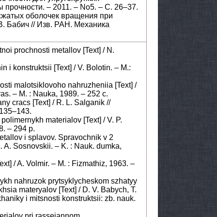
ы прочности. – 2011. – No5. – C. 26–37.
и сжатых оболочек вращения при
В. Бабич // Изв. РАН. Механика
tnoi prochnosti metallov [Text] / N.
i konstruktsii [Text] / V. Bolotin. – M.:
sti malotsiklovoho nahruzheniia [Text] /
ras. – M. : Nauka, 1989. – 252 c.
y cracs [Text] / R. L. Salganik //
. 135–143.
olimernykh materialov [Text] / V. P.
. – 294 p.
etallov i splavov. Spravochnik v 2
L. A. Sosnovskii. – K. : Nauk. dumka,
xt] / A. Volmir. – M. : Fizmathiz, 1963. –
kykh nahruzok prytsyklycheskom szhatyy
ia materyalov [Text] / D. V. Babych, T.
niky i mitsnosti konstruktsii: zb. nauk.
erialov pri rasseiannom