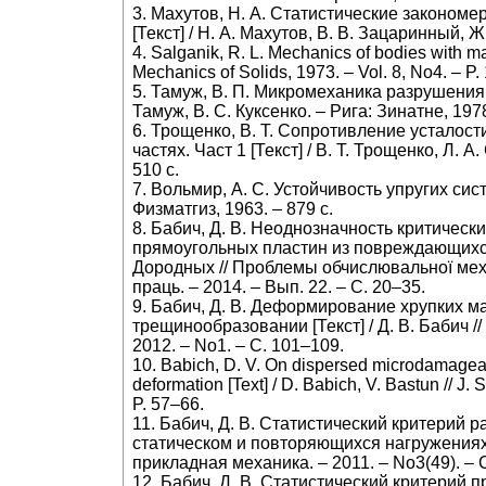
3. Махутов, Н. А. Статистические законом
[Текст] / Н. А. Махутов, В. В. Зацаринный, Ж.
4. Salganik, R. L. Mechanics of bodies with man
Mechanics of Solids, 1973. – Vol. 8, No4. – P
5. Тамуж, В. П. Микромеханика разрушения 
Тамуж, В. С. Куксенко. – Рига: Зинатне, 1978
6. Трощенко, В. Т. Сопротивление усталост
частях. Част 1 [Текст] / В. Т. Трощенко, Л. А.
510 с.
7. Вольмир, А. С. Устойчивость упругих систе
Физматгиз, 1963. – 879 c.
8. Бабич, Д. В. Неоднозначность критическ
прямоугольных пластин из повреждающихся м
Дородных // Проблемы обчислювальної механі
праць. – 2014. – Вып. 22. – C. 20–35.
9. Бабич, Д. В. Деформирование хрупких 
трещинообразовании [Текст] / Д. В. Бабич /
2012. – No1. – C. 101–109.
10. Babich, D. V. On dispersed microdamageabil
deformation [Text] / D. Babich, V. Bastun // J. 
P. 57–66.
11. Бабич, Д. В. Статистический критерий 
статическом и повторяющихся нагружениях [Те
прикладная механика. – 2011. – No3(49). – 
12. Бабич, Д. В. Статистический критерий 