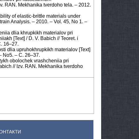
 Izv. RAN. Mekhanika tverdoho tela. – 2012.
ity of elastic-brittle materials under
Strain Analysis. – 2010. – Vol. 45, No 1. –
heniia dlia khrupkikh materialov pri
akh [Text] / D. V. Babich // Teoret. i
C. 16–27.
nosti dlia upruhokhrupkikh materialov [Text]
 – No5. – C. 26–37.
atykh obolochek vrashcheniia pri
Babich // Izv. RAN. Mekhanika tverdoho
ОНТАКТИ