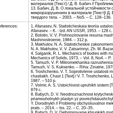
материалов [Текст] / Д. В. Бабич // Проблем
13. Бабич, Д. В. О локальной устойчивост
микроразрушениях в материале [Текст]/ Д. 
твердого тела. – 2003. – No5. – C. 128–136.
ferences:
1. Afanasev, N. Statisticheskaia teoriia ustalos
Afanasev. – K. : Izd. AN USSR, 1953. – 128 c.
2. Bolotin, V. V. Prohnozirovanie resursa mashin 
Mashinostroenie, 1984. – 312 p.
3. Makhutov, N. A. Statisticheskie zakonomerno
N. A. Makhutov, V. V. Zatsarinnyi, Zh. M. Baza
4. Salganik, R. L. Mechanics of bodies with man
Mechanics of Solids, 1973. – Vol. 8, No4. – P
5. Tamuzh, V. P. Mikromekhanika razrusheniia p
Tamuzh, V. S. Kuksenko. – Riha: Zinatne, 1978
6. Troshchenko, V. T. Soprotivlenie ustalosti m
chastiakh. Chast 1 [Text] / V. T. Troshchenko, 
1987. – 510 p.
7. Volmir, A. S. Ustoichivost upruhikh sistem [Te
879 c.
8. Babych, D. V. Neodnoznachnost krytyches
priamouholnykh plastyn yz povrezhdaiushchykhs
Y. Dorodnykh // Problemy obchysliuvalnoi mekha
prats. – 2014. – Iss. 22. – C. 20–35.
9. Babich, D. V. Deformirovanie khrupkikh mat