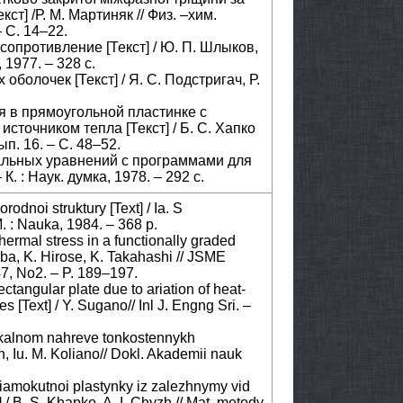
ст] /Р. М. Мартиняк // Физ. –хим.
 С. 14–22.
сопротивление [Текст] / Ю. П. Шлыков,
 1977. – 328 с.
 оболочек [Текст] / Я. С. Подстригач, Р.
я в прямоугольной пластинке с
точником тепла [Текст] / Б. С. Хапко
ып. 16. – С. 48–52.
ральных уравнений с программами для
 К. : Наук. думка, 1978. – 292 с.
odnoi struktury [Text] / Ia. S
M. : Nauka, 1984. – 368 p.
thermal stress in a functionally graded
hiba, K. Hirose, K. Takahashi // JSME
 47, No2. – P. 189–197.
ectangular plate due to ariation of heat-
s [Text] / Y. Sugano// Inl J. Engng Sri. –
 lokalnom nahreve tonkostennykh
ch, Iu. M. Koliano// Dokl. Akademii nauk
riamokutnoi plastynky iz zalezhnymy vid
 / B. S. Khapko, A. I. Chyzh // Mat. metody