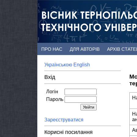
ПРО НАС
ДЛЯ АВТОРІВ
АРХІВ СТАТ
Українською
English
Мо
Вхід
те
Логін
Н
Пароль
Н
а
Зареєструватися
А
Корисні посилання