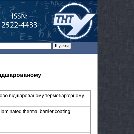
відшарованому
ково відшарованому термобар’єрному
delaminated thermal barrier coating