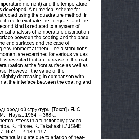
emperature moment) and the temperature
is developed. A numerical scheme for
nstructed using the quadrature method. In
tilized to evaluate the integrals, and the
second kind is reduced to a system of
rical analysis of temperature distribution
interface between the coating and the base
 the end surfaces and the case of
 environment at them. The distributions
 moment are examined for various values
It is revealed that an increase in thermal
rturbation at the front surface as well as
ase. However, the value of the
slightly decreasing in comparison with
 at the interface between the coating and
однородной структуры [Текст] / Я. С
. : Наука, 1984. – 368 с.
thermal stress in a functionally graded
Chiba, K. Hirose, K. Takahashi // JSME
 47, No2. – P. 189–197.
ectangular plate due to ariation of heat-