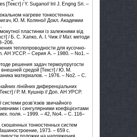
s [Текст] / Y. Sugano// Inl J. Engng Sri. –
 локальном нагреве тонкостенных
ригач, Ю. М. Коляно// Докл. Академии
.
ямокутної пластинки із залежними від
] / Б. С. Хапко, А. І. Чиж // Мат. методи
98–206.
внения теплопроводности для кусочно-
кл. АН УССР. – Серия А. – 1980. – No1. –
етоде решения задач термоупругости
внешней средой [Текст] / Ю. М.
еханика материалов. – 1976. – No2. – С.
вичайних лінійних диференціальних
екст] / Р. М. Кушнір // Доп. АН УРСР.
 системи розв'язків звичайного
зривними і сингулярними коефіцієнтами
-мех. поля. – 1999. – 42, No4. – С. 116–
а скошенных тонкостенных систем
: Машиностроение, 1973. – 659 с.
атливости положки на напряжения,