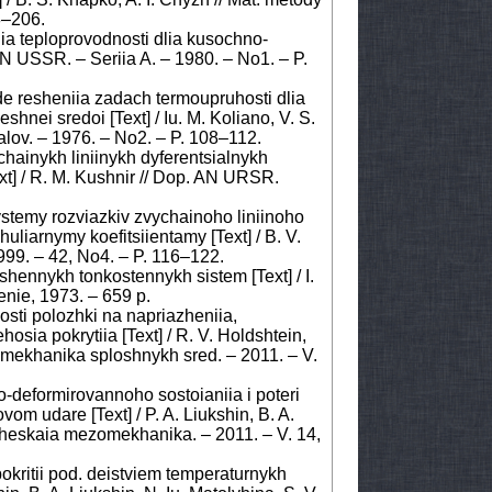
98–206.
iia teploprovodnosti dlia kusochno-
 AN USSR. – Seriia A. – 1980. – No1. – P.
de resheniia zadach termoupruhosti dlia
nei sredoi [Text] / Iu. M. Koliano, V. S.
alov. – 1976. – No2. – P. 108–112.
chainykh liniinykh dyferentsialnykh
xt] / R. M. Kushnir // Dop. AN URSR.
ystemy rozviazkiv zvychainoho liniinoho
uliarnymy koefitsiientamy [Text] / B. V.
 1999. – 42, No4. – P. 116–122.
oshennykh tonkostennykh sistem [Text] / I.
enie, 1973. – 659 p.
vosti polozhki na napriazheniia,
hosia pokrytiia [Text] / R. V. Holdshtein,
ia mekhanika sploshnykh sred. – 2011. – V.
o-deformirovannoho sostoianiia i poteri
vom udare [Text] / P. A. Liukshin, B. A.
zicheskaia mezomekhanika. – 2011. – V. 14,
okritii pod. deistviem temperaturnykh