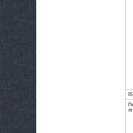
I
П
лі