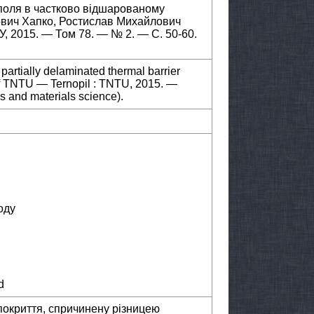
поля в частково відшарованому
ович Хапко, Ростислав Михайлович
У, 2015. — Том 78. — № 2. — С. 50-60.
 partially delaminated thermal barrier
 of TNTU — Ternopil : TNTU, 2015. —
 and materials science).
оду
d
окриття, спричинену різницею