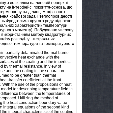
іну з довкіллям на лицевій поверхні
кту на інтерфейсі покриття-основа, що
термоопору на ділянці міжфазного
ння крайової задачі теплопровідності
янь Фредгольма другого роду відносно
гральних характеристик температури
атурного моменту). Побудовано числову
 з використанням методу квадратурних
алізу розподілу інтегральних
редньої температури та температурного
in partially delaminated thermal barrier
 convective heat exchange with the
urfaces of the coating and the imperfect
d by thermal resistance. In view of
se and the coating in the separation
ssumed to be greater than thermal
eat-transfer coefficient at the front
 With the use of the propositions of heat
 model for describing temperature field in
e difference between the temperatures of
proposed. Utilizing the method of
ing the heat conduction boundary value
m integral equations of the second kind
 the integral characteristics of the coating