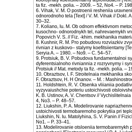
ta fiz. -mekh. polia. – 2009. – 52, No4. – P. 1
6. Vihak, V. M. O postroenii resheniia uravnen
odnorodnoho tela [Text] / V. M. Vihak // Dokl.
30–32.
7. Koliano, Iu. M. Ob odnom effektivnom meto
kusochno- odnorodnykh tel, nahrevaemykh vnesh
Popovich V. S. // Fiz. -khim. mekhanika materi
8. Kushnir, R. M. Pro pobudovu rozviazkiv zvy
rivnian z kuskovo– stalymy koefitsiientamy [Te
Seryia A. – 1980. – No9. – C. 54–57.
9. Protsiuk, B. V. Pobudova fundamentalnoi s
dyferentsialnoho rivniannia z rozryvnymy i synh
Protsiuk // Mat. metody ta fiz. -mekh. polia. –
10. Obraztsov, I. F. Stroitelnaia mekhanika sk
F. Obraztsov, H. H Onanov. – M. : Mashinostro
11. Holdshtein, R. V. Otsenka vliianiia podatli
vyzyvaiushchie poteriu ustoichivosti otsloivshe
K. B. Ustinov, A. V. Chentsov // Vychislitelna
4, No3. – P. 48–57.
12. Liukshin, P. A. Modelirovanie napriazhenn
ustoichivosti termobarernoho pokrytiia pri teplo
Liukshin, N. Iu. Matolyhina, S. V. Panin // Fi
No1. – P. 33–41.
13. Modelirovanie otsloeniia termobarernykh p