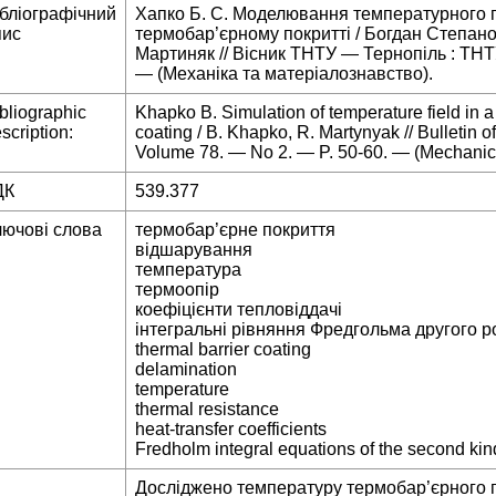
ібліографічний
Хапко Б. С. Моделювання температурного 
пис
термобар’єрному покритті / Богдан Степан
Мартиняк // Вісник ТНТУ — Тернопіль : ТНТ
— (Механіка та матеріалознавство).
bliographic
Khapko B. Simulation of temperature field in a
scription:
coating / B. Khapko, R. Martynyak // Bulletin
Volume 78. — No 2. — P. 50-60. — (Mechanics
ДК
539.377
лючові слова
термобар’єрне покриття
відшарування
температура
термоопір
коефіцієнти тепловіддачі
інтегральні рівняння Фредгольма другого р
thermal barrier coating
delamination
temperature
thermal resistance
heat-transfer coefficients
Fredholm integral equations of the second kin
Досліджено температуру термобар’єрного п