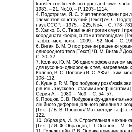
transfer coefficients on upper and lower surface
1983. – 21, No10. – P. 1203–1214.
4. Подстригач, Я. С. Учет теплоотдачи при
элементов конструкций [Текст] /Я. С. Подст
наук СССР. – 1975. – 225, No4. – С. 778–781
5. Хапко, Б. С. Термічний прогин смуги і пр
координати коефіцієнтами тепловіддачі [Текст
та фіз. -мех. поля. – 2009. – 52, No4. – С. 1
6. Вигак, В. М. О построении решения ура
однородного тела [Текст] / В. М. Вигак // До
С. 30–32.
7. Коляно, Ю. М. Об одном эффективном м
для кусочно- однородных тел, нагреваемых 
Коляно, В. С. Попович В. С. // Физ. -хим. м
108–112.
8. Кушнір, Р. М. Про побудову розв’язків з
рівнянь з кусково– сталими коефіцієнтами [Т
Серия А. – 1980. – No9. – C. 54–57.
9. Процюк, Б. В. Побудова фундаментальної
лінійного диференціального рівняння з ро
[Текст] / Б. В. Процюк // Мат. методи та фіз. 
122.
10. Образцов, И. Ф. Строительная механик
[Текст] / И. Ф. Образцов, Г. Г Онанов. – М. 
11. Гольдштейн, Р. В. Оценка влияния под