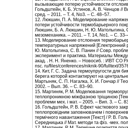
вызывающие потерю устойчивости отслоивше
Гольдштейн, К. Б. Устинов, А. В. Ченцов /
сред. – 2011. – Т. 4, No3. – С. 48–57.
12. Люкшин, П. А. Моделирование напряж
потери устойчивости термобарьерного покры
Люкшин, Б. А. Люкшин, Н. Ю. Матолыгина, С
мезомеханика. – 2011. – Т. 14, No1. – С. 33–
13. Моделирование отслоения термобарьер
температурных напряжений [Електронний рес
Ю. Матолыгина, С. В. Панин // Совр. пробле
эксперимент и практика. Материалы Междуна
акад. . Н. Н. Яненко. – Новосиб. : ИВТ СО РА
nsc. ru/files/conferences/niknik-90/fulltext
14. Кит, Г. С. Задача термоупругости для 
берега которой контактируют на центральном у
Мартыняк, С. П. Нагалка, Х. И. Гончар // Т
2002. – Вып. 36. – С. 83–90.
15. Мартиняк, Р. М. Моделювання термопруж
теплопроникною міжфазною тріщиною [Текст] /
проблеми мех. і мат. – 2005. – Вип. 3. – С. 8
16. Гольдштейн, Р. В. Ефект часткового зак
теплопровідним заповнювачем і поверхневи
термічного навантаження [Текст] / Р. В. Гольдш
Середницька // Мат. методи та фіз. -мех. поля
17. Мартиняк, Р. М. Термічне розкриття поч