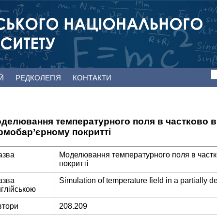
ЕЙ
РЕДКОЛЕГІЯ
КОНТАКТИ
делювання температурного поля в частково 
рмобар’єрному покритті
азва
Моделювання температурного поля в част
покритті
азва
Simulation of temperature field in a partially 
нглійською
втори
208.209