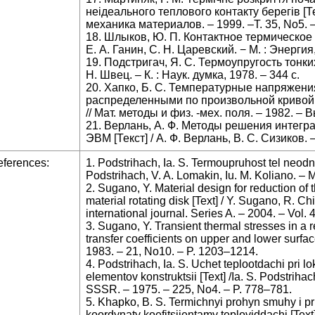
неідеального теплового контакту берегів [Тек
механика материалов. – 1999. –Т. 35, No5. –
18. Шлыков, Ю. П. Контактное термическое 
Е. А. Ганин, С. Н. Царевский. − М. : Энергия,
19. Подстригач, Я. С. Термоупругость тонких
Н. Швец. – К. : Наук. думка, 1978. – 344 с.
20. Хапко, Б. С. Температурные напряжени
распределенными по произвольной кривой ис
// Мат. методы и физ. -мех. поля. – 1982. – В
21. Верлань, А. Ф. Методы решения интег
ЭВМ [Текст] / А. Ф. Верлань, В. С. Сизиков. –
ferences:
1. Podstrihach, Ia. S. Termoupruhost tel neodnor
Podstrihach, V. A. Lomakin, Iu. M. Koliano. – 
2. Sugano, Y. Material design for reduction of 
material rotating disk [Text] / Y. Sugano, R. C
international journal. Series A. – 2004. – Vol.
3. Sugano, Y. Transient thermal stresses in a r
transfer coefficients on upper and lower surface
1983. – 21, No10. – P. 1203–1214.
4. Podstrihach, Ia. S. Uchet teplootdachi pri
elementov konstruktsii [Text] /Ia. S. Podstriha
SSSR. – 1975. – 225, No4. – P. 778–781.
5. Khapko, B. S. Termichnyi prohyn smuhy i p
koordynaty koefitsiientamy teploviddachi [Text]