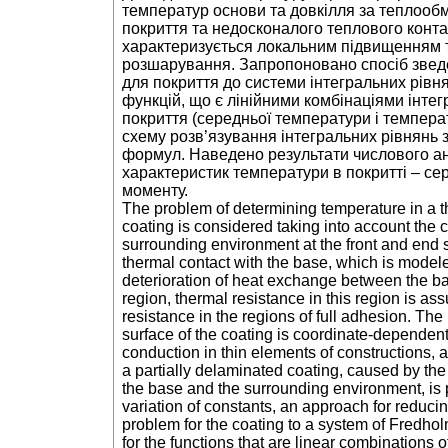
температур основи та довкілля за теплообм
покриття та недосконалого теплового конта
характеризується локальним підвищенням 
розшарування. Запропоновано спосіб зведе
для покриття до системи інтегральних рівн
функцій, що є лінійними комбінаціями інте
покриття (середньої температури і темпер
схему розв’язування інтегральних рівнянь
формул. Наведено результати числового ан
характеристик температури в покритті – се
моменту.
The problem of determining temperature in a th
coating is considered taking into account the
surrounding environment at the front and end s
thermal contact with the base, which is modele
deterioration of heat exchange between the ba
region, thermal resistance in this region is a
resistance in the regions of full adhesion. The h
surface of the coating is coordinate-dependent.
conduction in thin elements of constructions, a
a partially delaminated coating, caused by th
the base and the surrounding environment, is 
variation of constants, an approach for reduc
problem for the coating to a system of Fredhol
for the functions that are linear combinations of