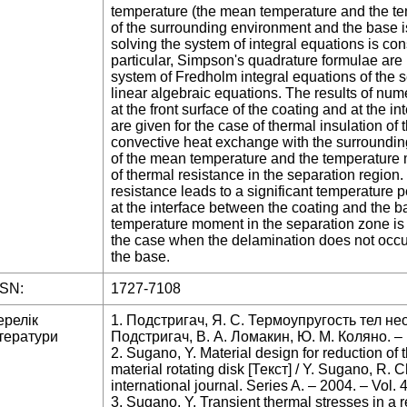
temperature (the mean temperature and the t
of the surrounding environment and the base 
solving the system of integral equations is co
particular, Simpson's quadrature formulae are u
system of Fredholm integral equations of the 
linear algebraic equations. The results of nume
at the front surface of the coating and at the 
are given for the case of thermal insulation of
convective heat exchange with the surrounding
of the mean temperature and the temperature
of thermal resistance in the separation region. 
resistance leads to a significant temperature pe
at the interface between the coating and the b
temperature moment in the separation zone is 
the case when the delamination does not occur
the base.
SSN:
1727-7108
ерелік
1. Подстригач, Я. С. Термоупругость тел не
тератури
Подстригач, В. А. Ломакин, Ю. М. Коляно. – М
2. Sugano, Y. Material design for reduction of 
material rotating disk [Текст] / Y. Sugano, R. 
international journal. Series A. – 2004. – Vol.
3. Sugano, Y. Transient thermal stresses in a r