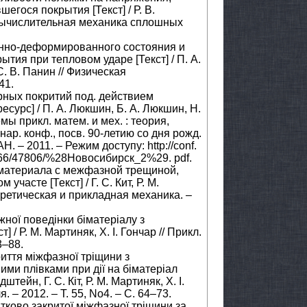
гося покрытия [Текст] / Р. В.
/ Вычислительная механика сплошных
енно-деформированного состояния и
тия при тепловом ударе [Текст] / П. А.
. В. Панин // Физическая
41.
ных покритий под. действием
урс] / П. А. Люкшин, Б. А. Люкшин, Н.
мы прикл. матем. и мех. : теория,
р. конф., посв. 90-летию со дня рожд.
Н. – 2011. – Режим доступу: http://conf.
/35766/47806/%28Новосибирск_2%29. pdf.
биматериала с межфазной трещиной,
часте [Текст] / Г. С. Кит, Р. М.
еоретическая и прикладная механика. –
ної поведінки біматеріалу з
 Р. М. Мартиняк, Х. І. Гончар // Прикл.
3–88.
риття міжфазної тріщини з
ми плівками при дії на біматеріал
тейн, Г. С. Кіт, Р. М. Мартиняк, Х. І.
. – 2012. – Т. 55, No4. – C. 64–73.
атково закритої міжфазної тріщини за