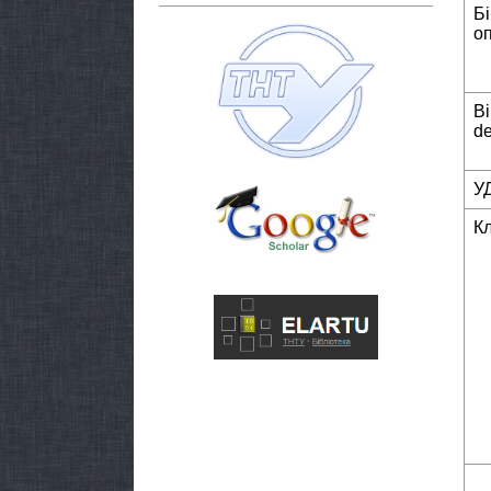
Б
о
Bi
de
У
К