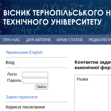
ПРО НАС
ДЛЯ АВТОРІВ
АРХІВ СТАТЕЙ
РЕДКОЛЕГІ
Українською
English
Контактна зад
Вхід
канонічної фо
Логін
Назва
Пароль
Зареєструватися
Корисні посилання