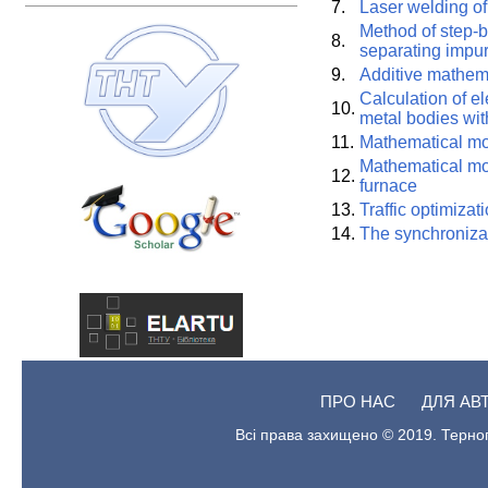
7.
Laser welding of
Method of step-b
8.
separating impur
9.
Additive mathem
Calculation of el
10.
metal bodies wi
11.
Mathematical mod
Mathematical mo
12.
furnace
13.
Traffic optimizati
14.
The synchroniza
ПРО НАС
ДЛЯ АВ
Всі права захищено © 2019. Терноп