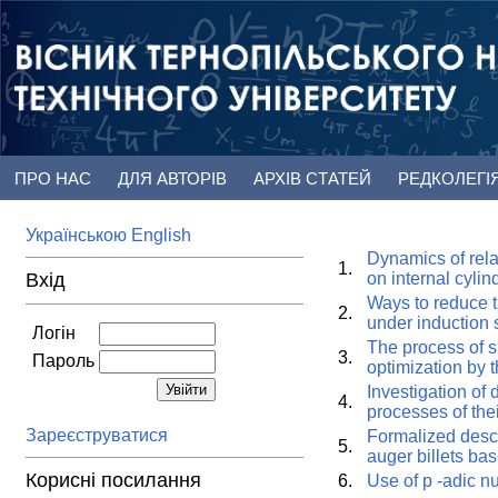
ПРО НАС
ДЛЯ АВТОРІВ
АРХІВ СТАТЕЙ
РЕДКОЛЕГІ
Українською
English
Dynamics of relat
1.
Вхід
on internal cylin
Ways to reduce t
2.
under induction 
Логін
The process of s
3.
Пароль
optimization by t
Investigation of 
4.
processes of the
Зареєструватися
Formalized descr
5.
auger billets b
Корисні посилання
6.
Use of p -adic n