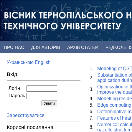
ПРО НАС
ДЛЯ АВТОРІВ
АРХІВ СТАТЕЙ
РЕДКОЛЕГІ
Українською
English
1.
Modeling of QST
Вхід
Substantiation o
2.
application durin
Optimization of 
Логін
3.
improve the qual
Пароль
4.
Modelling reside
5.
Edge computing a
6.
Determinative m
Зареєструватися
7.
Features of heat 
Numerical calcula
Корисні посилання
8.
nacelle structure