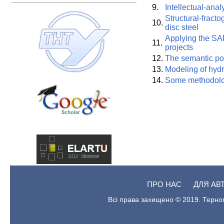
9.
Intellectual-analy
Structural-fracto
10.
disc steel
Applying the SAF
11.
projects
12.
The semantic pow
13.
Modeling of hydr
14.
Some methodolog
ПРО НАС
ДЛЯ АВ
Всі права захищено © 2019. Терноп