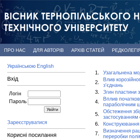
ПРО НАС
ДЛЯ АВТОРІВ
АРХІВ СТАТЕЙ
РЕДКОЛЕГІ
Українською
English
1.
Узагальнена мо
Вхід
Влив корозійно
2.
з’єднань
3.
Згин пластини з
Логін
Вплив початкови
Пароль
4.
параболічним 
Обстеження збір
5.
застосуванням 
Зареєструватися
6.
Конструювання 
Визначення рац
7.
Корисні посилання
переробки полі