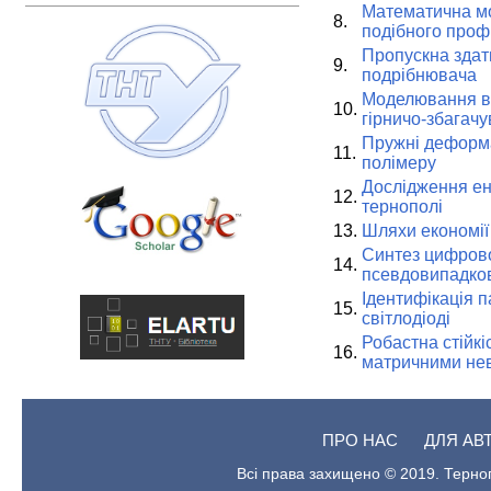
Математична мод
8.
подібного проф
Пропускна здат
9.
подрібнювача
Моделювання в
10.
гірничо-збагачу
Пружні деформа
11.
полімеру
Дослідження ен
12.
тернополі
13.
Шляхи економії
Синтез цифрово
14.
псевдовипадко
Ідентифікація 
15.
світлодіоді
Робастна стійкі
16.
матричними не
ПРО НАС
ДЛЯ АВ
Всі права захищено © 2019. Терноп