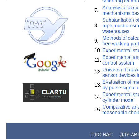
soldering techn
Analysis of acc
7.
mechanisms base
Substantiation o
8.
rope mechanism t
warehouses
Methods of calcu
9.
free working part
10.
Experimental stud
Experimental and
11.
control system
Universal hardwa
12.
sensor devices 
Evaluation of me
13.
by pulse signal 
Experimental stud
14.
cylinder model
Comparative anal
15.
reasonable choi
ПРО НАС
ДЛЯ АВ