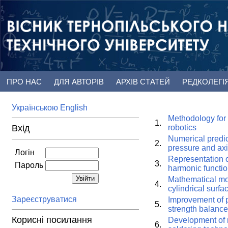
ПРО НАС
ДЛЯ АВТОРІВ
АРХІВ СТАТЕЙ
РЕДКОЛЕГІ
Українською
English
Methodology for 
1.
Вхід
robotics
Numerical predict
2.
pressure and axi
Логін
Representation of
3.
Пароль
harmonic functio
Mathematical mod
4.
cylindrical surfa
Зареєструватися
Improvement of p
5.
strength balance
Корисні посилання
Development of 
6.